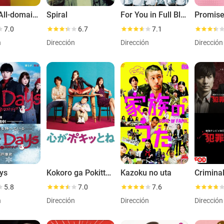
AARO: All-domain Anomaly Resolution Office
Spiral
For You in Full Blossom - Ikemen Paradise 2011
7.0
6.7
7.1
n
Dirección
Dirección
Dirección
ys
Kokoro ga Pokitto ne
Kazoku no uta
5.8
7.0
7.6
n
Dirección
Dirección
Dirección