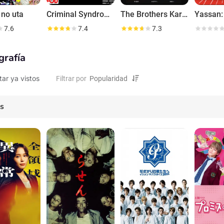
 no uta
Criminal Syndrome
The Brothers Karamazov
7.6
7.4
7.3
grafía
tar ya vistos
Filtrar por
es