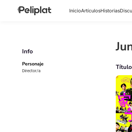
Inicio
Artículos
Historias
Discu
Jun
Info
Personaje
Títul
Director/a