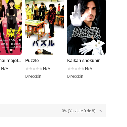
Hottokenai majotachi
Puzzle
Kaikan shokunin
N/A
N/A
N/A
Dirección
Dirección
0% (Ya viste 0 de 8)