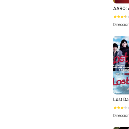
Direcció
Lost Da
Direcció