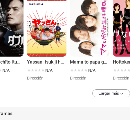
Daburu chîto Ituwari no keikan
Yassan: tsukiji hatsu! oishii jikenbo
Mama to papa ga ikiru riyuu
N/A
N/A
N/A
n
Dirección
Dirección
Dirección
Cargar más
ramas