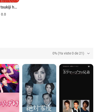
Yassan: tsukiji hatsu! oishii jikenbo
0.0
0% (Ya viste 0 de 21)