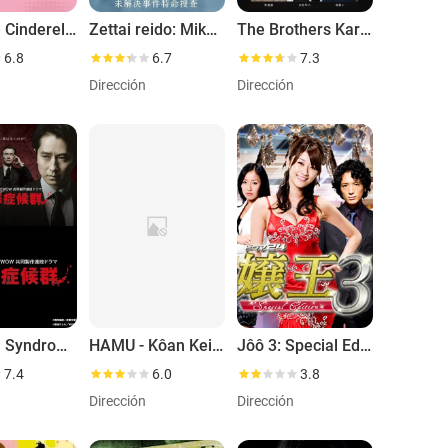
Promise Cinderella
Zettai reido: Mikaiketsu jiken tokumei sôsa
The Brothers Karamazov
6.8
6.7
7.3
Dirección
Dirección
Criminal Syndrome
HAMU - Kôan Keisatsu no Otoko
Jôô 3: Special Edition
7.4
6.0
3.8
Dirección
Dirección