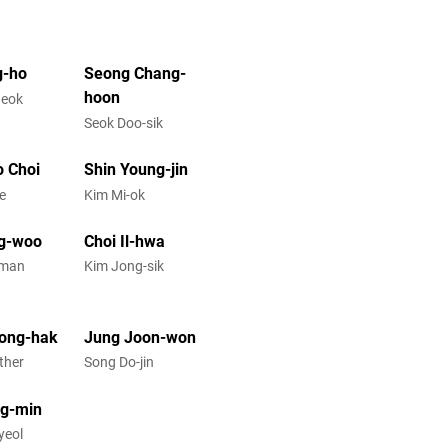
g-ho
Seong Chang-
hoon
deok
Seok Doo-sik
 Choi
Shin Young-jin
ae
Kim Mi-ok
ng-woo
Choi Il-hwa
-man
Kim Jong-sik
ong-hak
Jung Joon-won
ther
Song Do-jin
ng-min
yeol