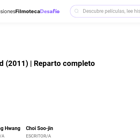
siones
Filmoteca
d (2011) | Reparto completo
ng Hwang
Choi Soo-jin
/A
ESCRITOR/A