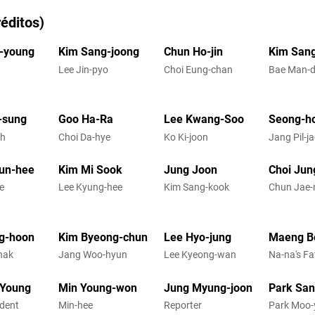
éditos)
-young
Kim Sang-joong
Chun Ho-jin
Kim San
Lee Jin-pyo
Choi Eung-chan
Bae Man-
-sung
Goo Ha-Ra
Lee Kwang-Soo
Seong-ho
ah
Choi Da-hye
Ko Ki-joon
Jang Pil-j
un-hee
Kim Mi Sook
Jung Joon
Choi Ju
e
Lee Kyung-hee
Kim Sang-kook
Chun Jae
g-hoon
Kim Byeong-chun
Lee Hyo-jung
Maeng B
hak
Jang Woo-hyun
Lee Kyeong-wan
Na-na's Fa
-Young
Min Young-won
Jung Myung-joon
Park Sa
ident
Min-hee
Reporter
Park Moo-