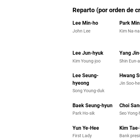
Reparto (por orden de cr
Lee Min-ho
Park Min
John Lee
Kim Na-na
Lee Jun-hyuk
Yang Jin
Kim Young-joo
Shin Eun-
Lee Seung-
Hwang S
hyeong
Jin Soo-he
Song Young-duk
Baek Seung-hyun
Choi San
Park Ho-sik
Seo Yong-
Yun Ye-Hee
Kim Tae
First Lady
Bank pres