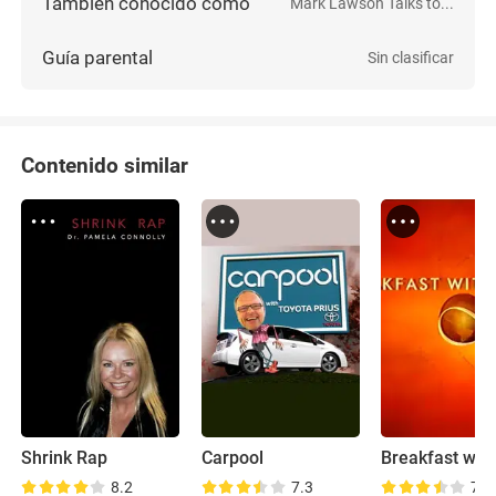
También conocido como
Mark Lawson Talks to...
Guía parental
Sin clasificar
Contenido similar
Shrink Rap
Carpool
8.2
7.3
7.6