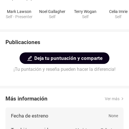
Mark Lawson
Noel Gallagher
Terry Wogan
Celia Imrie
Self - Presenter
Self
Self
Self
Publicaciones
Deja tu puntuación y comparte
¡Tu puntación y reseña pueden hacer la diferencia!
Más información
Ver más
Fecha de estreno
None