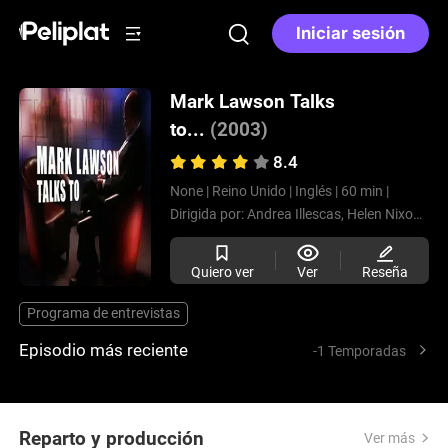
Iniciar sesión
Mark Lawson Talks
to...
(2003)
8.4
None |
Reino Unido |
Inglés |
60 min |
Dirigida por:
Andrea Illescas,
Helen Nixon,
Hel
Quiero ver
Ver
Reseña
Programa de entrevistas
Episodio más reciente
-1 Temporadas
Reparto y producción
Ver más