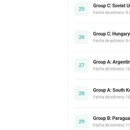
Group C: Soviet 
25
Fecha de estreno: 9
Group C: Hungary
26
Fecha de estreno: 9
Group A: Argentin
27
Fecha de estreno: 1
Group A: South Ko
28
Fecha de estreno: 1
Group B: Paragua
29
Fecha de estreno: 1