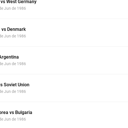
y vs West Germany
 de Jun de 1986
d vs Denmark
 de Jun de 1986
 Argentina
 de Jun de 1986
s Soviet Union
 de Jun de 1986
orea vs Bulgaria
 de Jun de 1986