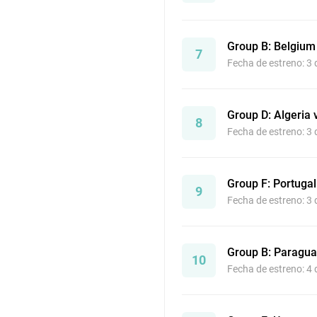
Group B: Belgium
7
Fecha de estreno: 3
Group D: Algeria 
8
Fecha de estreno: 3
Group F: Portugal
9
Fecha de estreno: 3
Group B: Paragua
10
Fecha de estreno: 4