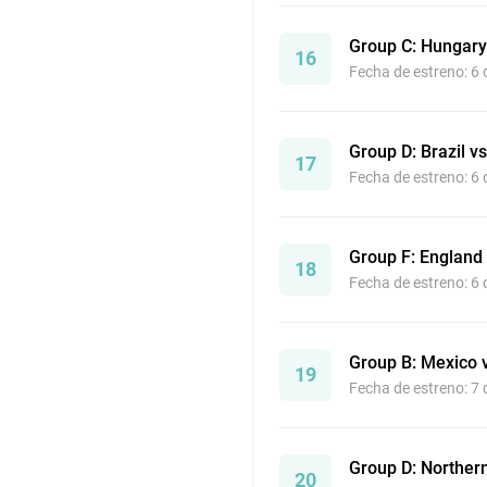
Group C: Hungary
16
Fecha de estreno: 6
Group D: Brazil vs
17
Fecha de estreno: 6
Group F: England
18
Fecha de estreno: 6
Group B: Mexico 
19
Fecha de estreno: 7
Group D: Northern
20