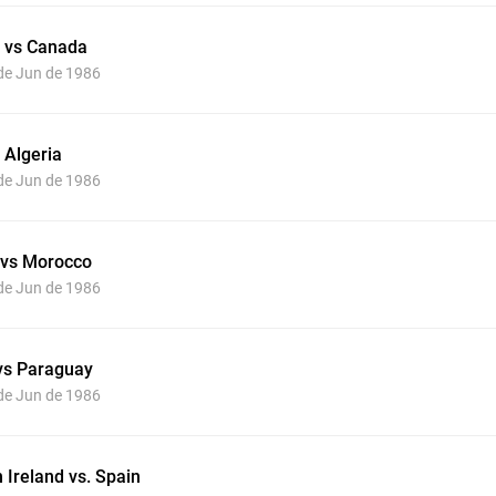
 vs Canada
 de Jun de 1986
 Algeria
 de Jun de 1986
 vs Morocco
 de Jun de 1986
vs Paraguay
 de Jun de 1986
 Ireland vs. Spain