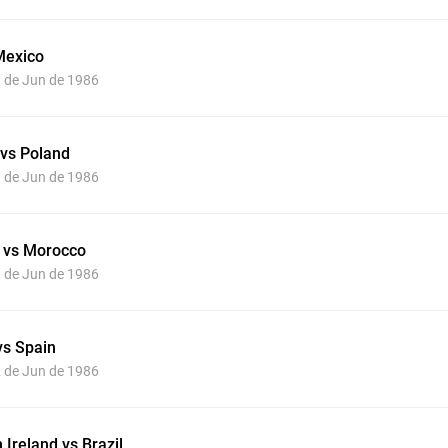
Mexico
1 de Jun de 1986
 vs Poland
1 de Jun de 1986
l vs Morocco
1 de Jun de 1986
vs Spain
2 de Jun de 1986
 Ireland vs Brazil