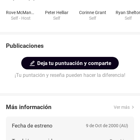
Rove McManus
Peter Helliar
Corinne Grant
Ryan Shelto
Self - Host
Self
Self
Self
Publicaciones
Deja tu puntuación y comparte
¡Tu puntación y reseña pueden hacer la diferencia!
Más información
Ver más
Fecha de estreno
9 de Oct de 2000 (AU)