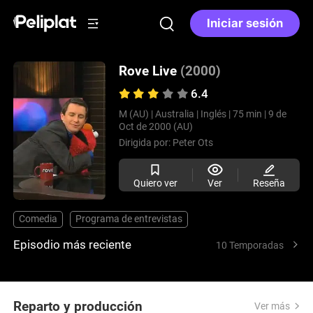
Iniciar sesión
Rove Live
(2000)
6.4
M (AU) |
Australia |
Inglés |
75 min |
9 de
Oct de 2000 (AU)
Dirigida por:
Peter Ots
Quiero ver
Ver
Reseña
Comedia
Programa de entrevistas
Episodio más reciente
10 Temporadas
Reparto y producción
Ver más