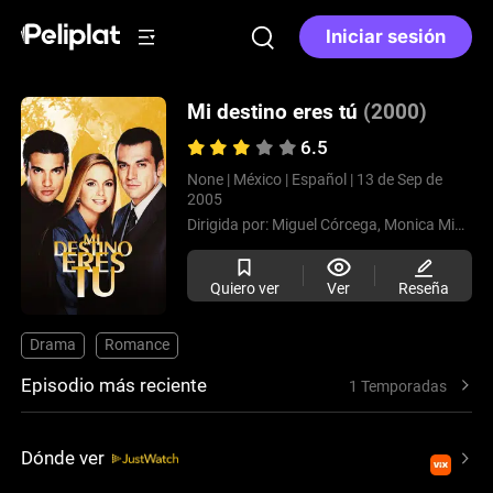
Iniciar sesión
Mi destino eres tú
(2000)
6.5
None |
México |
Español |
13 de Sep de
2005
Dirigida por:
Miguel Córcega,
Monica Miguel
Quiero ver
Ver
Reseña
Drama
Romance
Episodio más reciente
1 Temporadas
Dónde ver