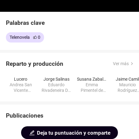
Palabras clave
Telenovela
0
Reparto y producción
Ver más
Lucero
Jorge Salinas
Susana Zabaleta
Jaime Cami
Andrea San
Eduardo
Emma
Mauricio
Vicente
Rivadeneira Del
Pimentel de
Rodríguez
Fernández de
Encino
Rivadeneira
Calderón
Galindo
Publicaciones
Deja tu puntuación y comparte