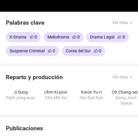
Palabras clave
Ver más
K-Drama
0
Melodrama
0
Drama Legal
0
Suspense Criminal
0
Corea del Sur
0
Reparto y producción
Ver más
Ji Sung
Uhm Ki-joon
Kwon Yu-ri
Oh Chang-se
Park Jung-woo
Cha Min-ho
Seo Eun-hye
Kang Joon-
hyeok
Publicaciones