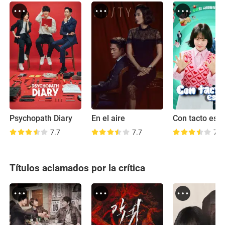
Psychopath Diary
En el aire
Con tacto espe
7.7
7.7
7.4
Títulos aclamados por la crítica