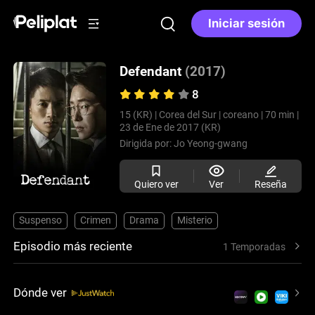
Iniciar sesión
Defendant
(2017)
8
15 (KR) |
Corea del Sur |
coreano |
70 min |
23 de Ene de 2017 (KR)
Dirigida por:
Jo Yeong-gwang
Quiero ver
Ver
Reseña
Suspenso
Crimen
Drama
Misterio
Episodio más reciente
1 Temporadas
Dónde ver