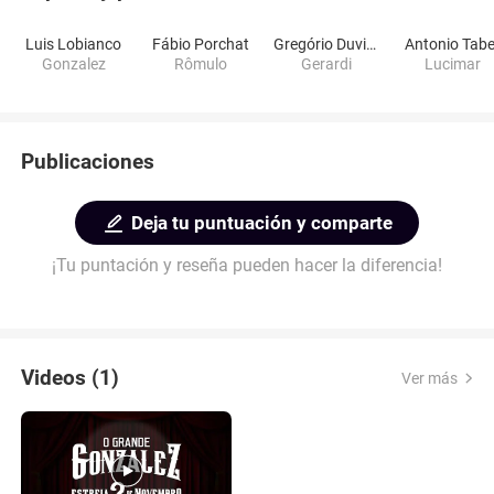
Luis Lobianco
Fábio Porchat
Gregório Duvivier
Antonio Tabe
Gonzalez
Rômulo
Gerardi
Lucimar
Publicaciones
Deja tu puntuación y comparte
¡Tu puntación y reseña pueden hacer la diferencia!
Videos (1)
Ver más