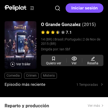
Iniciar sesión
O Grande Gonzalez
(2015)
7.1
14 (BR) |
Brasil |
Portugués |
2 de Nov de
2015 (BR)
Dirigida por:
Ian Sbf
Quiero ver
Ver
Reseña
Ver tráiler
Comedia
Crimen
Misterio
Episodio más reciente
1 Temporadas
Reparto y producción
Ver más