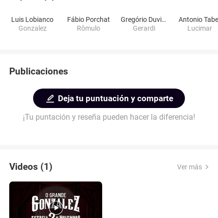
Luis Lobianco
Fábio Porchat
Gregório Duvivier
Antonio Tabe
Gonzalez
Rômulo
Gerardi
Lucimar
Publicaciones
Deja tu puntuación y comparte
¡Tu puntación y reseña pueden hacer la diferencia!
Videos (1)
Ver más