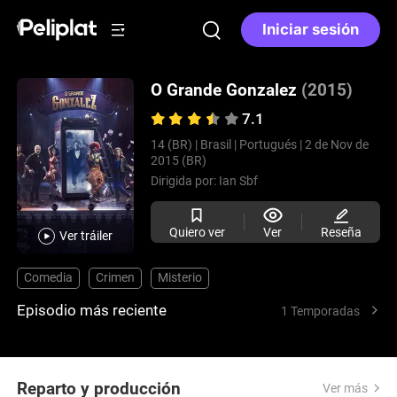
Iniciar sesión
O Grande Gonzalez
(2015)
7.1
14 (BR) |
Brasil |
Portugués |
2 de Nov de
2015 (BR)
Dirigida por:
Ian Sbf
Quiero ver
Ver
Reseña
Ver tráiler
Comedia
Crimen
Misterio
Episodio más reciente
1 Temporadas
Reparto y producción
Ver más