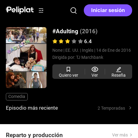
Iniciar sesión
#Adulting
(2016)
6.4
None |
EE. UU. |
Inglés |
14 de Ene de 2016
Dirigida por:
TJ Marchbank
Quiero ver
Ver
Reseña
Comedia
Episodio más reciente
2 Temporadas
Reparto y producción
Ver más