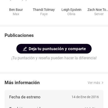
Ben Baur
Thandi Tolmay
Leigh Epstein
Zach Noe Towe
Max
Faye
Olivia
Server
Publicaciones
Deja tu puntuación y comparte
¡Tu puntación y reseña pueden hacer la diferencia!
Más información
Ver más
Fecha de estreno
14 de Ene de 2016