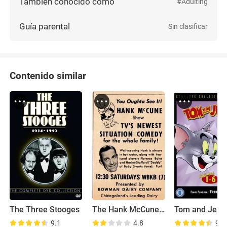
También conocido como
#Adulting
Guía parental
Sin clasificar
Contenido similar
The Three Stooges
The Hank McCune Show
9.1
4.8
9.2