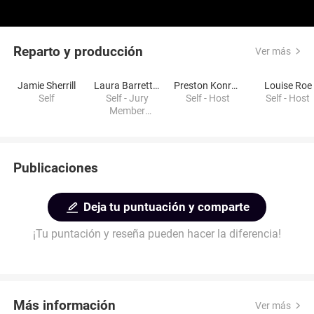
Reparto y producción
Ver más
Jamie Sherrill
Laura Barrett Larkins
Preston Konrad
Louise Roe
Self
Self - Jury
Self - Host
Self - Host
Member
(2015)
Publicaciones
Deja tu puntuación y comparte
¡Tu puntación y reseña pueden hacer la diferencia!
Más información
Ver más