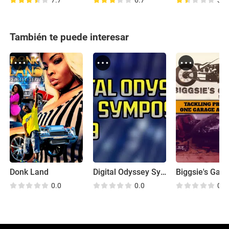
7.7
6.7
3.2
También te puede interesar
Donk Land
Digital Odyssey Symposium
Biggsie's Gar
0.0
0.0
0.0