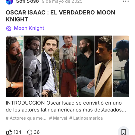
Sofi Soso
9 de mayo de 2025
olvida d
OSCAR ISAAC : EL VERDADERO MOON
KNIGHT
Moon Knight
INTRODUCCIÓN Oscar Isaac se convirtió en uno
de los actores latinoamericanos más destacados
del cine moderno Oscar Isaac, quien comenzó su
# Actores que mejoran con la edad
# Marvel
# Latinoamérica
carrera en producciones teatrales y
cinematográficas religiosas, ha ascendido
104
36