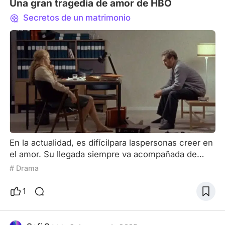
Una gran tragedia de amor de HBO
Secretos de un matrimonio
En la actualidad, es difícilpara laspersonas creer en
el amor. Su llegada siempre va acompañada de
más ganancias ypérdidas, sumado al despertar del
# Drama
individualismo y lapresión de la realidadpor lo que
el matrimonio ya no es una obligaciónpara
1
algunaspersonas. Elpesimismo de la realidad es lo
suficientemente sombrío, y la unión realista de los
temas románticos del cine y la televisión no se