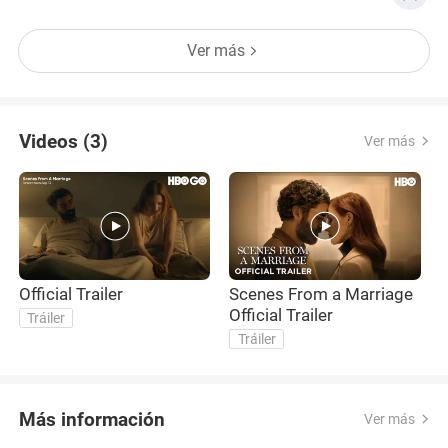
progresivamente hasta convertirse en una figura
prominente en Hollywood. Su trayectoria, marcada
Ver más
por una constante evolución actoral, lo ha
impulsado desde roles secundarios hasta la
Videos (3)
Ver más
Official Trailer
Scenes From a Marriage
O
Official Trailer
Tráiler
Tráiler
Más información
Ver más