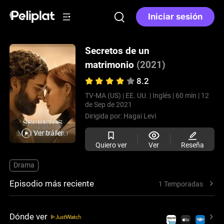
Iniciar sesión
Secretos de un
matrimonio
(2021)
8.2
TV-MA (US) |
EE. UU. |
Inglés |
60 min |
12
de Sep de 2021
Dirigida por:
Hagai Levi
Ver tráiler
Quiero ver
Ver
Reseña
Drama
Episodio más reciente
1 Temporadas
Dónde ver