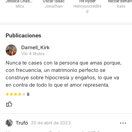
Jessica Chastain
Oscar Isaac
Tre Ryder
Nicole Behar
Mira
Jonathan
Henryuncredite
Kate
d
Publicaciones
Darnell_Kirk
Vio 4 títulos
Nunca te cases con la persona que amas porque, 
con frecuencia, un matrimonio perfecto se 
construye sobre hipocresía y engaños, lo que va 
en contra de todo lo que el amor representa.
8
Trufó
20 de abril de 2023