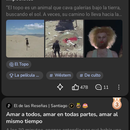
“El topo es un animal que cava galerías bajo la tierra,
buscando el sol. A veces, su camino lo lleva hacia la
superficie. Cuando ve el sol, queda ciego”. Es esta la
declaración inicial de la segunda película de
Alexandro Jodorowsky, tras la cual toma progresivo
poder la banda sonora que le acompaña, un híbrido
de la música inspirada en el budismo zen, y las
melodías épicas de los westerns tradicio
El Topo
La película que te marcó
Wéstern
De culto
478
11
3
El de las Reseñas | Santiago
Amar a todos, amar en todas partes, amar al
mismo tiempo
A los 30 minutos, apenas entendía por qué había una