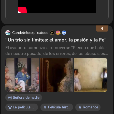
4
Candeteloexplicatodo
"Un trío sin límites: el amor, la pasión y la Fe"
El avispero comenzó a removerse “Pienso que hablar
de nuestro pasado, de los errores, de los abusos, es
la mejor manera para que no vuelvan a ocurrir”,
palabras de María Luisa Bemberg (año 1987, TV
Función Privada). María Luisa Bemberg nació el 14 de
abril de 1922 en la ciudad de Buenos Aires,
perteneciendo a la cuarta generación de la poderosa
familia propietaria de la “Cervecería Quilmes”. Sus c
Señora de nadie
La película que te marcó
Película histórica
Romance