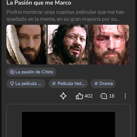
La Pasión que me Marco
Podría nombrar unas cuantas películas que me han
quedado en la mente, en su gran mayoría por su
buena conjunción entre técnica y relato. Como no
nombrar “El Padrino” , "Volver al Futuro", “2001 Odisea
del Espacio”, “Forrest Gump”, “Star Wars”, “La historia
Sin Fin” y así unas cuantas mas, incluso muchas de
las que he leído en éste desafío como “Peliculas que
me marcaron” son también coincidentes c
La pasión de Cristo
La película que te marcó
Película histórica
Drama
402
18