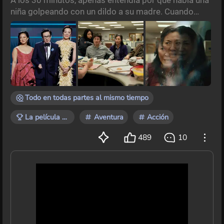
niña golpeando con un dildo a su madre. Cuando
rodaban los créditos, apenas podía contener las
lágrimas. Había escuchado muchas cosas de ‘Todo
en todas partes al mismo tiempo’ (2022). La
curiosidad que me había despertado esta película no
tenía equivalente. O la amabas, o la odiabas. La mitad
del internet decía que era un despropósito sin
sentido
Todo en todas partes al mismo tiempo
La película que te marcó
Aventura
Acción
489
10