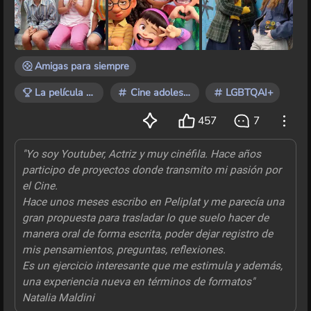
otra vez grabadas de la tele en un VHS usado o
íbamos armando un rompecabezas cada vez que
enganchábamos un pedacito en la programación. Un
día veías la p
Amigas para siempre
La película que te marcó
Cine adolescente
LGBTQAI+
457
7
"Yo soy Youtuber, Actriz y muy cinéfila. Hace años
participo de proyectos donde transmito mi pasión por
el Cine.
Hace unos meses escribo en Peliplat y me parecía una
gran propuesta para trasladar lo que suelo hacer de
manera oral de forma escrita, poder dejar registro de
mis pensamientos, preguntas, reflexiones.
Es un ejercicio interesante que me estimula y además,
una experiencia nueva en términos de formatos"
Natalia Maldini