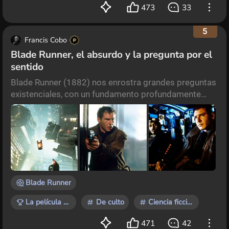
473
33
5
Francis Cobo
Blade Runner, el absurdo y la pregunta por el
sentido
Blade Runner (1882) nos enrostra grandes preguntas
existenciales, con un fundamento profundamente
filosófico, y que rara vez puede dejarnos indiferentes.
Esta película logra marcar a quien la mire, cuando los
interrogantes que giran en torno a todos sus
personajes recaen sobre el propio espectador. Dos
son las preguntas que nos arroja esta gran obra
maestra de Ridley Scott. La primera, es ya clási
Blade Runner
La película que te marcó
De culto
Ciencia ficción
471
42