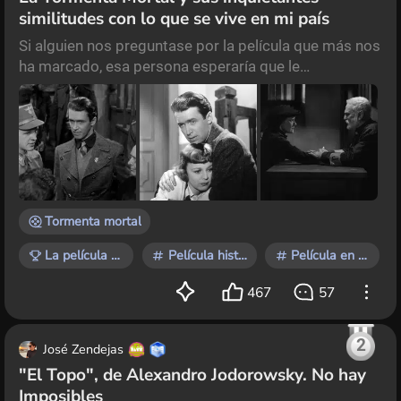
similitudes con lo que se vive en mi país
Si alguien nos preguntase por la película que más nos
ha marcado, esa persona esperaría que le
contestases con una cinta que hayas visto hace
mucho tiempo, pero puede ocurrir lo contrario y que
el largometraje que haya dejado una huella en tí haya
sido uno con un visionado reciente. Este último caso
es el mío, hace un par de meses vi por primera vez La
Tormenta Mortal (1940), protagonizada por Jam
Tormenta mortal
La película que te marcó
Película histórica
Película en blanco y negro
467
57
2
José Zendejas
"El Topo", de Alexandro Jodorowsky. No hay
Imposibles