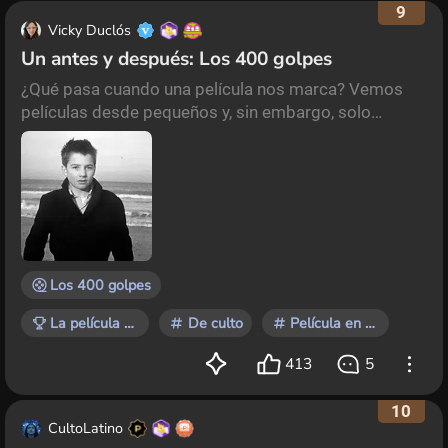
9
Vicky Duclós
Un antes y después: Los 400 golpes
¿Qué pasa cuando una película nos marca? Vemos
películas desde pequeños y, sin embargo, solo
algunas generan un quiebre en nuestra forma de
sentir el cine a nivel personal pero también cambian
nuestra forma de entenderlo a nivel artístico.
Reflexionar sobre el por qué una película nos marcó,
es detenernos a identificar rasgos importantes en su
forma y contenido. En este caso elegí recorrer un títu
Los 400 golpes
La película que te marcó
De culto
Película en blanco y negro
413
5
10
CultoLatino