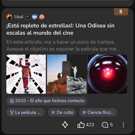
8
Usul
¡Está repleto de estrellas!: Una Odisea sin
escalas al mundo del cine
En este artículo, voy a hacer un poco de trampa.
Aunque el objetivo es exponer la película que me
enamoró del séptimo arte, en mi caso, fue un libro:
“2001: Odisea del Espacio”. Para cuando el libro llegó
a mis manos, ya tenía una buena dosis de cine. Los
Rambos, los Robocops, los Terminators y, por
supuesto, Star Wars formaban parte de mi
entretenimiento semanal. Sin embargo, me
consideraba un af
2010 - El año que hicimos contacto
La película que te marcó
De culto
Ciencia ficción
423
5