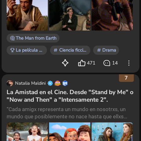
siente algo muy parecido a la claustrofobia y que
necesita mudarse para sentirse mejor, aunque
todavía no sabe adónde se dirige. Nadie le cree y
todos lo presionan para que confiese la verdadera
razón.
The Man from Earth
La película que te marcó
Ciencia ficción
Drama
471
14
7
Natalia Maldini
La Amistad en el Cine. Desde "Stand by Me" o
"Now and Then" a "Intensamente 2".
“Cada amigx representa un mundo en nosotrxs, un
mundo que posiblemente no nace hasta que ellxs
llegan, y es solo en este encuentro que un nuevo
mundo puede surgir”. Anaïs Nin Como persona criada
en los 90s crecí con películas que mirábamos una y