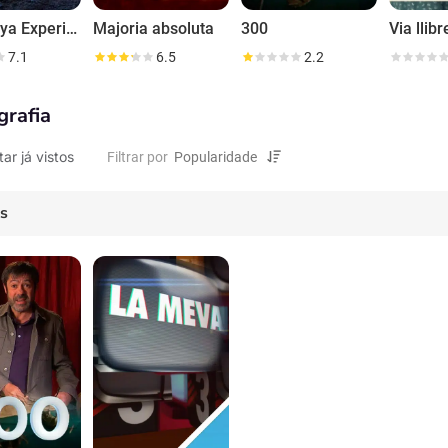
Catalunya Experience
Majoria absoluta
300
Via llibr
7.1
6.5
2.2
grafia
tar já vistos
Filtrar por
es