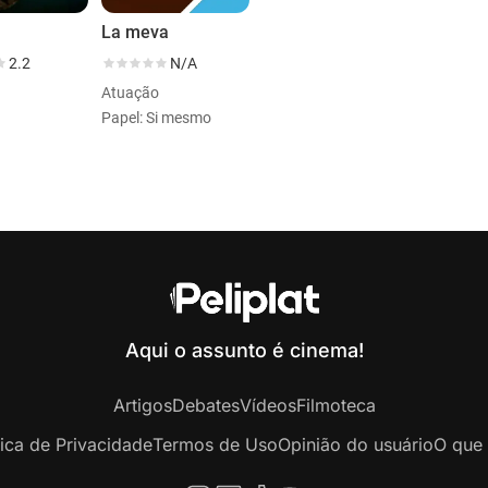
La meva
2.2
N/A
Atuação
Papel: Si mesmo
Aqui o assunto é cinema!
Artigos
Debates
Vídeos
Filmoteca
tica de Privacidade
Termos de Uso
Opinião do usuário
O que 