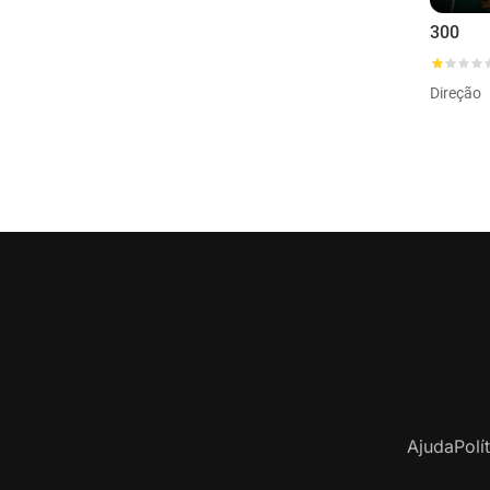
300
Direção
Ajuda
Polí