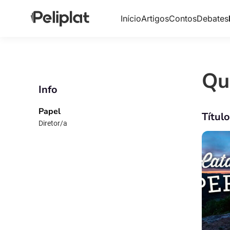
Início
Artigos
Contos
Debates
Qu
Info
Papel
Títul
Diretor/a