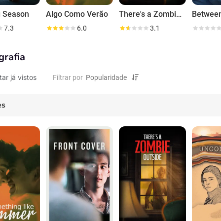
g Season
Algo Como Verão
There's a Zombie Outside
Betwee
7.3
6.0
3.1
grafia
tar já vistos
Filtrar por
es