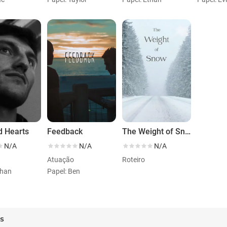
d Hearts
Feedback
The Weight of Snow
N/A
N/A
N/A
Atuação
Roteiro
than
Papel: Ben
es