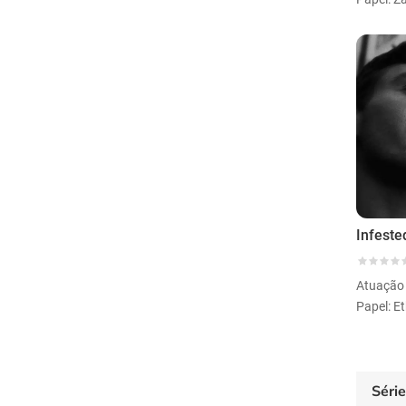
Infeste
Atuação
Papel: E
Séri