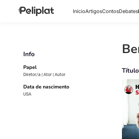
Início
Artigos
Contos
Debates
Be
Info
Papel
Títul
Diretor/a | Ator | Autor
Data de nascimento
USA