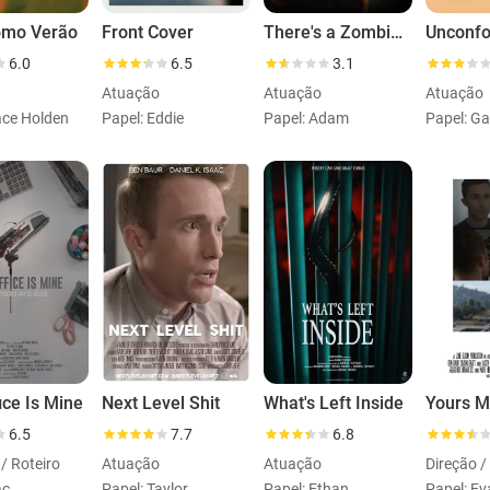
omo Verão
Front Cover
There's a Zombie Outside
Unconfo
6.0
6.5
3.1
Atuação
Atuação
Atuação
ace Holden
Papel: Eddie
Papel: Adam
Papel: Ga
ice Is Mine
Next Level Shit
What's Left Inside
Yours M
6.5
7.7
6.8
/ Roteiro
Atuação
Atuação
ac
Papel: Taylor
Papel: Ethan
Papel: E