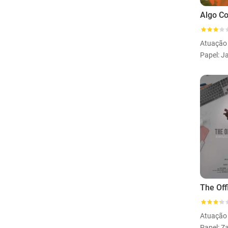
Algo C
Atuação
Papel: J
The Off
Atuação 
Papel: Z