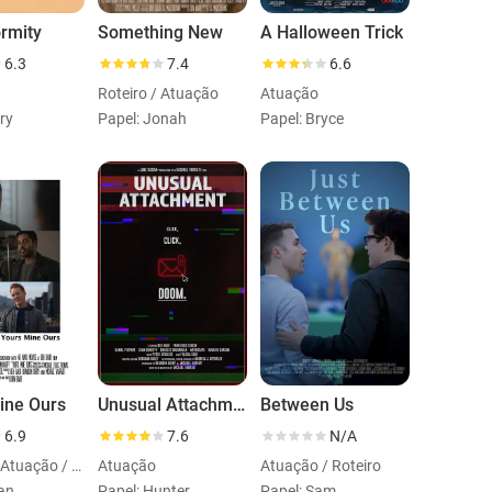
rmity
Something New
A Halloween Trick
6.3
7.4
6.6
Roteiro / Atuação
Atuação
ry
Papel: Jonah
Papel: Bryce
ine Ours
Unusual Attachment
Between Us
6.9
7.6
N/A
Direção / Atuação / Roteiro
Atuação
Atuação / Roteiro
van
Papel: Hunter
Papel: Sam