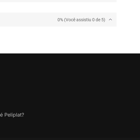
0% (Você assistiu 0 de 5)
é Peliplat?