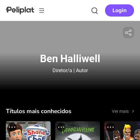
Login
Ben Halliwell
Diretor/a | Autor
Títulos mais conhecidos
Ver mais