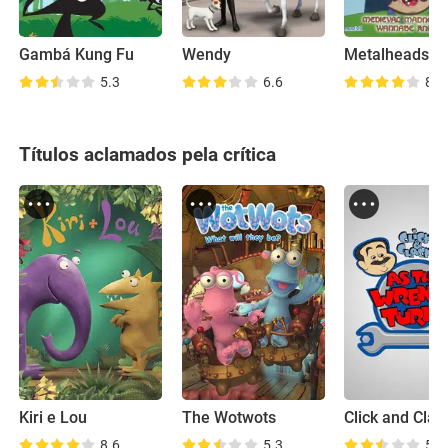
Gambá Kung Fu
Wendy
Metalheads
5.3
6.6
8.1
Títulos aclamados pela crítica
Kiri e Lou
The Wotwots
8.6
5.3
5.5