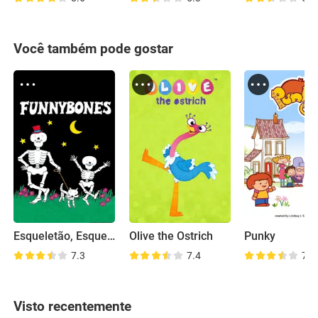
Você também pode gostar
Esqueletão, Esqueletinho e Esquelecão
Olive the Ostrich
Punky
7.3
7.4
7.6
Visto recentemente