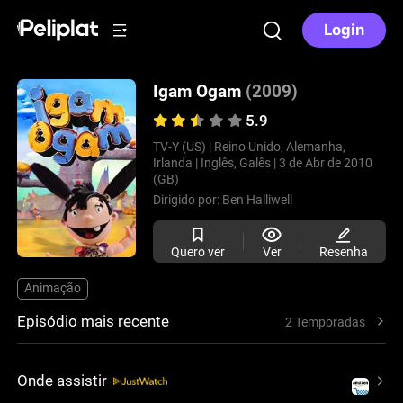
Login
Igam Ogam
(2009)
5.9
TV-Y (US) |
Reino Unido, Alemanha,
Irlanda |
Inglês, Galês |
3 de Abr de 2010
(GB)
Dirigido por:
Ben Halliwell
Quero ver
Ver
Resenha
Animação
Episódio mais recente
2 Temporadas
Onde assistir