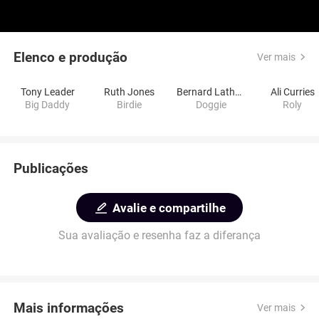
Elenco e produção
Ver mais
Tony Leader
Ruth Jones
Bernard Latham
Ali Curries
Big Daddy
Birdie
Doggie
Roly
Publicações
Avalie e compartilhe
Sua avaliação e resenha faz a diferança
Mais informações
Ver mais