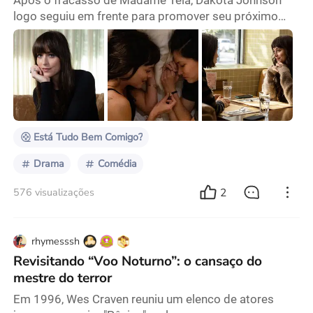
Após o fracasso de Madame Teia, Dakota Johnson
logo seguiu em frente para promover seu próximo
filme. Ela fez a coisa certa. Se Madame Teia foi um
desastre de bilheteria, Está Tudo Bem Comigo? é a
equipe de resgate que a salva das ruínas. Aos meus
olhos, Johnson é uma mulher muito gentil. Ela exala
um tipo de sensualidade não convencional com seu
comportamento inocente, frágil e honesto. Sob um ex
Está Tudo Bem Comigo?
Drama
Comédia
2
576 visualizações
rhymesssh
Revisitando “Voo Noturno”: o cansaço do
mestre do terror
Em 1996, Wes Craven reuniu um elenco de atores