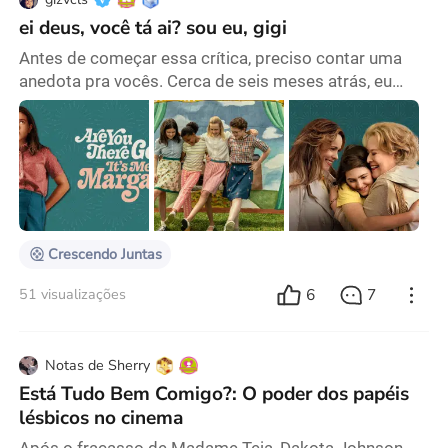
ei deus, você tá ai? sou eu, gigi
Antes de começar essa crítica, preciso contar uma
anedota pra vocês. Cerca de seis meses atrás, eu
desisti de ter o controle da minha watchlist de filmes -
passou dos 1000, eu realmente desisti. Então, eu
desenvolvi uma forma de sorteio que escolhesse o
meu filme da noite de forma aleatória, na intenção de
tentar diminuir essa lista interminável, e de evitar que
eu passasse horas e mais horas nave
Crescendo Juntas
6
7
51 visualizações
Notas de Sherry
Está Tudo Bem Comigo?: O poder dos papéis
lésbicos no cinema