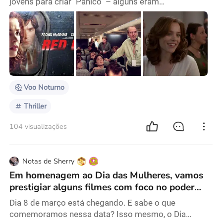
jovens para criar "Pânico" – alguns eram
personalidades da TV, enquanto outros eram
totalmente desconhecidos. Craven ficou satisfeito
com o grupo, que trouxe uma energia vibrante ao
filme e resultou em um milagre de bilheteria. Um ano
depois, dirigiu "Pânico 2", seguido de "Pânico 3" em
2000. Nesse momento, o mestre do terror estava
exausto e queria d
Voo Noturno
Thriller
104 visualizações
Notas de Sherry
Em homenagem ao Dia das Mulheres, vamos
prestigiar alguns filmes com foco no poder
feminino!
Dia 8 de março está chegando. E sabe o que
comemoramos nessa data? Isso mesmo, o Dia