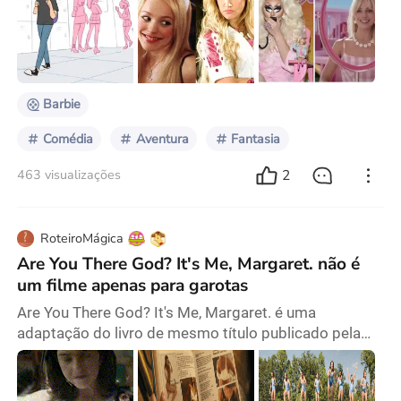
se esses fossem seus primeiros pensamentos. Por
muito tempo, esses estereótipos têm sido
amplamente utilizados para caracterizar personagens
hiperfemininas, demonizando e desumanizando a
femi
Barbie
Comédia
Aventura
Fantasia
2
463 visualizações
RoteiroMágica
Are You There God? It's Me, Margaret. não é
um filme apenas para garotas
Are You There God? It's Me, Margaret. é uma
adaptação do livro de mesmo título publicado pela
primeira vez em 1970. Com foco nas crenças
religiosas e na paternidade de meninas adolescentes,
o livro aborda temas como o conflito entre