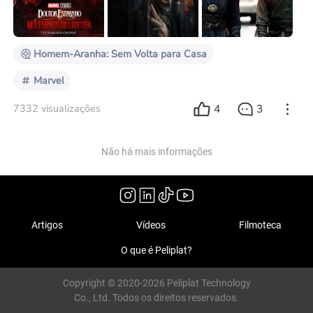
“Doutor Estranho no Multiverso da Loucura”, que
chega aos nossos cinemas oficialmente dia 5 de m
Homem-Aranha: Sem Volta para Casa
Marvel
4
3
7332 visualizações
Não há mais informações
Artigos
Vídeos
Filmoteca
O que é Peliplat?
Copyright © 2020-2026 Peliplat Technology
Co., Ltd. Todos os direitos reservados.