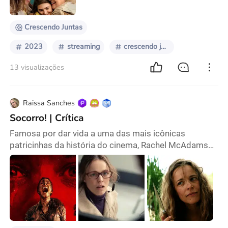
parece batida e já explorada antes, mas que o rote
Crescendo Juntas
2023
streaming
crescendo juntas
13 visualizações
Raissa Sanches
Socorro! | Crítica
Famosa por dar vida a uma das mais icônicas
patricinhas da história do cinema, Rachel McAdams
aparece agora em um papel radicalmente oposto ao
de Regina George, uma mulher desengonçada, fora
dos padrões de beleza e comportamento, vista com
repugnância por seus colegas de trabalho. O perfeito
estereotipo da esquisita no ambiente coorporativo
que, para ficar ainda mais clichê, nutre uma paixonite
po