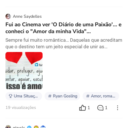
Anne Saydelles
Fui ao Cinema ver 'O Diário de uma Paixão'... e
conheci o "Amor da minha Vida"...
Sempre fui muito romântica… Daquelas que acreditam
que o destino tem um jeito especial de unir as
pessoas no momento certo, no lugar certo… E o meu
lugar foi uma sala de cinema, assistindo ao meu filme
preferido: "O Diário de uma Paixão", estrelado pelos
inesquecíveis Ryan Gosling e Rachel McAdams. Uma
curiosidade que eu sempre amei sobre esse filme é
que os dois viveram um romance na vida real, a
Uma Situação Inusitada no Cinema
Ryan Gosling
Amor, romance, idealización
1
1
19 visualizações
gizvcls