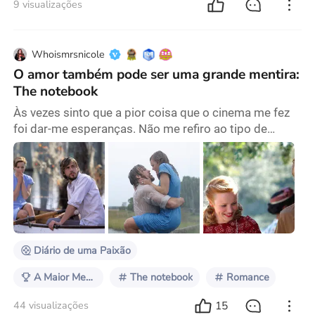
9 visualizações
Whoismrsnicole
O amor também pode ser uma grande mentira:
The notebook
Às vezes sinto que a pior coisa que o cinema me fez
foi dar-me esperanças. Não me refiro ao tipo de
esperança que nos anima, que nos salva ou que nos
impulsiona. Refiro-me àquela que nos adormece, que
nos acomoda num ideal e nos convence de que, se
não for assim, então não é amor. A pior mentira que o
cinema já me contou é que, se duas pessoas estão
destinadas a ficar juntas, o universo vai encont
Diário de uma Paixão
A Maior Mentira do Cinema que Você Caiu
The notebook
Romance
15
44 visualizações