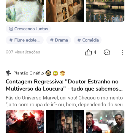
cristianismo e judaísmo, o surgimento de
sentimentos sexuais e mudanças físicas
experimentadas por essas garotas, incluindo o início
da menstruação e o crescimento dos
Crescendo Juntas
Filme adolescente
Drama
Comédia
4
607 visualizações
Plantão Cinéfilo
Contagem Regressiva: "Doutor Estranho no
Multiverso da Loucura" - tudo que sabemos
até agora!
Fãs do Universo Marvel, uni-vos! Chegou o momento
“já tô com roupa de ir”- ou, bem, dependendo do seu
nível de empolgação, de comprar ingresso, ou só
sentar pra dar pitaco por aqui mesmo. O importante é
que a hora chegou: contagem regressiva, faltam duas
semanas para o próximo longa Marvelático Fase 4,