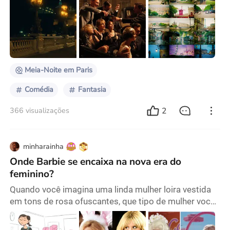
perfeita, sua imperfeição “densa e de alta qualidade”
estimula fortemente a consciência das pessoas e
atrai o coração de um certo tipo de pessoa. Esta
imperfeição exemplifica a “música que desafia e é
derrotada pela existência de tudo”, encapsulando a e
Meia-Noite em Paris
Comédia
Fantasia
2
366 visualizações
minharainha
Onde Barbie se encaixa na nova era do
feminino?
Quando você imagina uma linda mulher loira vestida
em tons de rosa ofuscantes, que tipo de mulher você
pensa que ela é? Fútil e risonha? Hipersexualizada? Ou
uma garota popular e maliciosa? Não seria surpresa