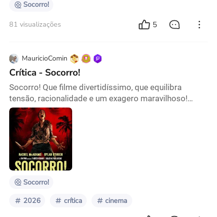
Socorro!
5
81 visualizações
MauricioComin
Crítica - Socorro!
Socorro! Que filme divertidíssimo, que equilibra
tensão, racionalidade e um exagero maravilhoso!
Trazendo uma mulher e seu chefe que após sofrerem
um acidente de avião, precisam sobreviver juntos em
uma ilha, Socorro! traz uma premissa instigante, e
melhor ainda é que o filme não perde muito tempo e
em poucos minutos já estabelece os principais
pontos dos personagens, onde ao caírem na ilha
serão
Socorro!
2026
crítica
cinema