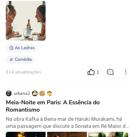
Internacional das Mulheres! Estou sempre atenta às
perspectivas de gênero quando assisto a filmes. Mas
existe um problema: toda vez que falamos sobre
filmes feministas, eles estão sempre relacionados a
quanto as mulheres sofrem ou como estão lutando
contra injustiças. Precisamos ser honestos: não há
necessidade de
As Ladras
Comédia
1
314 visualizações
urbana2
Meia-Noite em Paris: A Essência do
Romantismo
Na obra Kafka à Beira-mar de Haruki Murakami, há
uma passagem que discute a Sonata em Ré Maior de
Schubert, afirmando que, como a peça em si não é