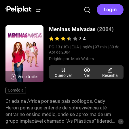
Login
Meninas Malvadas
(2004)
7.4
PG-13 (US) |
EUA |
Inglês |
97 min |
30 de
Abr de 2004
Dirigido por:
Mark Waters
Quero ver
Ver
Resenha
Ver o trailer
Comédia
Criada na África por seus pais zoólogos, Cady
Heron pensa que entende de sobrevivência até
entrar no ensino médio, onde se aproxima de um
grupo implacável chamado “As Plásticas” liderado
por Regina George. Quando Cady se apaixona pelo