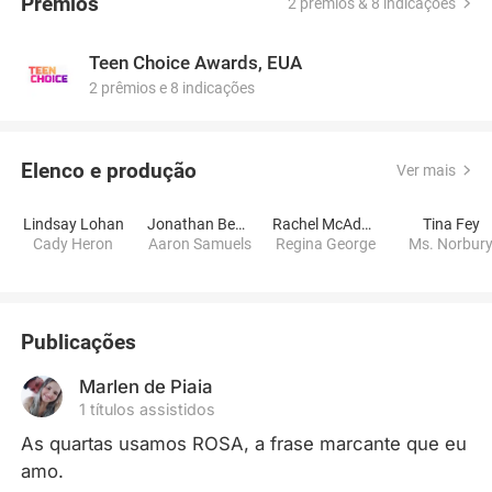
Prêmios
2 prêmios & 8 indicações
Teen Choice Awards, EUA
2 prêmios e 8 indicações
Elenco e produção
Ver mais
Lindsay Lohan
Jonathan Bennett
Rachel McAdams
Tina Fey
Cady Heron
Aaron Samuels
Regina George
Ms. Norbur
Publicações
Marlen de Piaia
1 títulos assistidos
As quartas usamos ROSA, a frase marcante que eu 
amo.