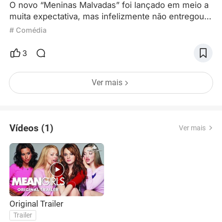
O novo “Meninas Malvadas” foi lançado em meio a
muita expectativa, mas infelizmente não entregou
tudo isso. Digo isso não só porque sou fã do filme
# Comédia
original – muito pelo contrário, acredito que o
fracasso deste filme está em sua fidelidade
3
excessiva, sem fazer as adaptações necessárias
para refletir as características da nova época.
Ver mais
Vamos pensar: o que fez de “Meninas Malvadas”
um filme cult da ge
Vídeos (1)
Ver mais
Original Trailer
Trailer