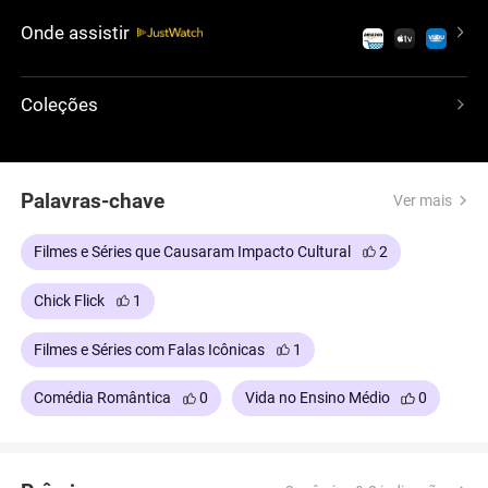
ex de Regina, decide se vingar e inicia uma guerra
Onde assistir
aberta, e ao entrar no jogo, corre o risco de se
tornar uma Plastic.
Coleções
Palavras-chave
Ver mais
Filmes e Séries que Causaram Impacto Cultural
2
Chick Flick
1
Filmes e Séries com Falas Icônicas
1
Comédia Romântica
0
Vida no Ensino Médio
0