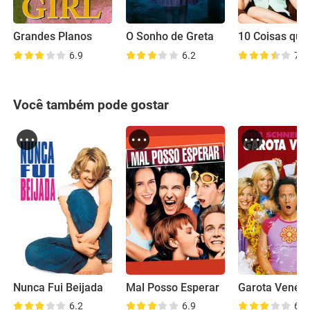
Grandes Planos
O Sonho de Greta
6.9
6.2
7.7
Você também pode gostar
Nunca Fui Beijada
Mal Posso Esperar
Garota Venen
6.2
6.9
6.4