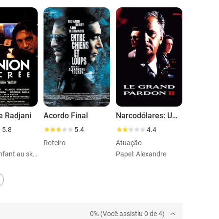
e Radjani
Acordo Final
Narcodólares: Uma Cilada de Filho para Pai
5.8
5.4
4.4
Roteiro
Atuação
Papel: L'enfant au skate
Papel: Alexandre
0% (Você assistiu 0 de 4)