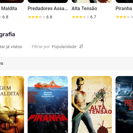
 Maldita
Predadores Assassinos
Alta Tensão
Piranha
6.8
6.8
6.7
grafia
tar já vistos
Filtrar por
es