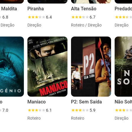
 Maldita
Piranha
Alta Tensão
6.8
6.4
6.7
/ Direção
Direção
Roteiro / Direção
Direção
io
Maníaco
P2: Sem Saída
Não Sol
7.0
6.1
5.9
Roteiro
Roteiro
Direção