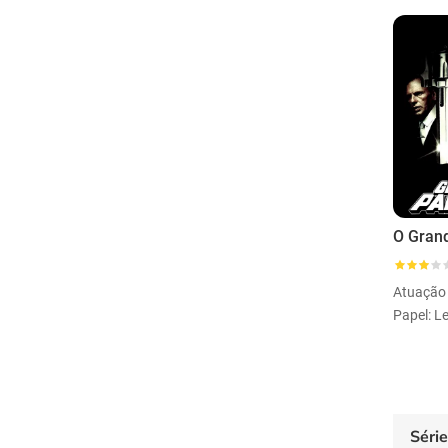
O Gran
Atuação
Séri