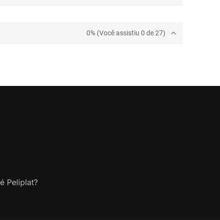
0% (Você assistiu 0 de 27)
é Peliplat?