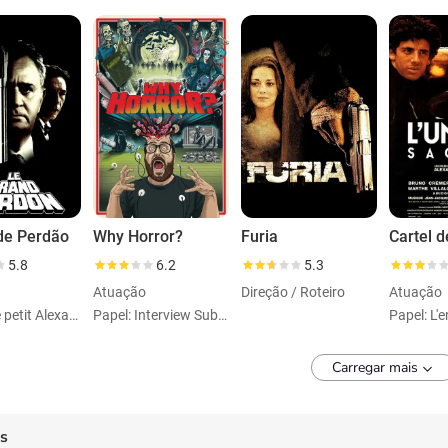
de Perdão
Why Horror?
Furia
Cartel d
5.8
6.2
5.3
Atuação
Direção / Roteiro
Atuação
Papel: Le petit Alexandre
Papel: Interview Subject
Carregar mais
es