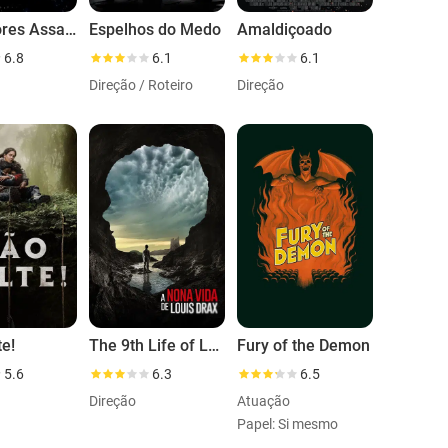
Predadores Assassinos
Espelhos do Medo
Amaldiçoado
6.8
6.1
6.1
Direção / Roteiro
Direção
te!
The 9th Life of Louis Drax
Fury of the Demon
5.6
6.3
6.5
Direção
Atuação
Papel: Si mesmo