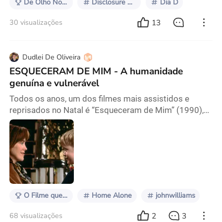
De Olho Nos Lançamentos
Disclosure Day
Dia D
13
30 visualizações
Dudlei De Oliveira
ESQUECERAM DE MIM - A humanidade
genuína e vulnerável
Todos os anos, um dos filmes mais assistidos e
reprisados no Natal é “Esqueceram de Mim” (1990),
seja na TV ou em sessões especiais no cinema. Há
dezenas de filmes marcantes de Natal, mas o que há
nesse filme que o tornaria mais reassistido do que
muitos? A mensagem central não é tão diferente da
de outros filmes natalinos: uma pessoa que se vê
sozinha e percebe que só quer se sentir amada. Mas
ta
O Filme que Assisto Todo Natal
Home Alone
johnwilliams
2
3
68 visualizações