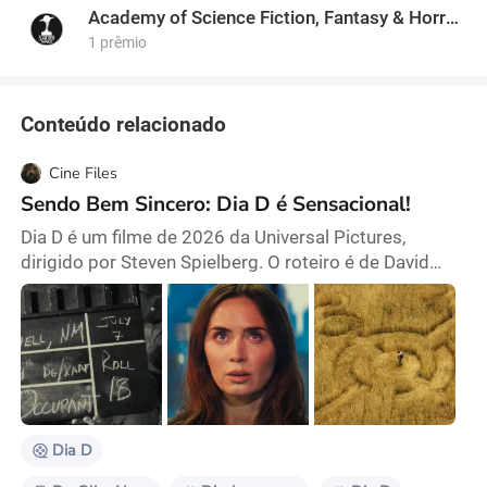
Academy of Science Fiction, Fantasy & Horror Films, USA
1 prêmio
Conteúdo relacionado
Cine Files
Sendo Bem Sincero: Dia D é Sensacional!
Dia D é um filme de 2026 da Universal Pictures,
dirigido por Steven Spielberg. O roteiro é de David
Koepp, baseado em uma história original do próprio
Spielberg. O elenco é liderado por Emily Blunt e Josh
O'Connor, com Colin Firth e Colman Domingo em
papéis coadjuvantes. A trilha sonora foi composta
pelo colaborador de longa data de Spielberg, John
Williams. Produzido com um orçamento de US$ 115
m
Dia D