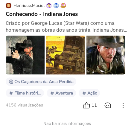
Henrique.Maciel
Conhecendo - Indiana Jones
Criado por George Lucas (Star Wars) como uma
homenagem as obras dos anos trinta, Indiana Jones é
um personagem aventureiro que marcou os anos 80's
e mudou o cinema mundialmente com seu estilo.
Tudo começou na estreia de Star Wars (1977) no
Havaí, onde George estava reunido com seus amigos
e entre eles estava Steven Spielberg (Tubarão), onde
Spielberg disse a George que gostaria dirigir um filme
no
Os Caçadores da Arca Perdida
Filme histórico
Aventura
Ação
11
4156 visualizações
Não há mais informações