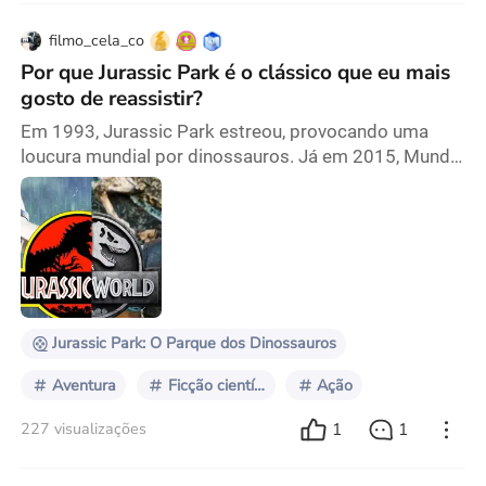
filmo_cela_co
Por que Jurassic Park é o clássico que eu mais
gosto de reassistir?
Em 1993, Jurassic Park estreou, provocando uma
loucura mundial por dinossauros. Já em 2015, Mundo
Jurássico reacendeu a magia para o público que
cresceu com o original, oferecendo um banquete
nostálgico. Foi um sonho que se tornou realidade
para aqueles de nós que assistiram a Jurassic Park
quando crianças. O tempo passou, mas a admiração
e a empolgação que sentimos naquela época ainda
são lembran
Jurassic Park: O Parque dos Dinossauros
Aventura
Ficção científica
Ação
1
1
227 visualizações