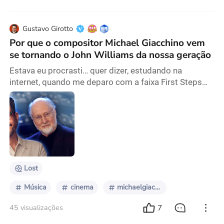
Gustavo Girotto
Por que o compositor Michael Giacchino vem
se tornando o John Williams da nossa geração
Estava eu procrasti… quer dizer, estudando na
internet, quando me deparo com a faixa First Steps
Main Theme Extended da trilha sonora do novo filme
do Quarteto Fantástico, num vídeo do YouTube.
Cliquei na sugestão do algoritmo e ouvi,
entusiasmado, o tema otimista que vem sonorizando
todos os trailers do filme, em sua versão mais
comprida. Minha reação à faixa foi imediata: Michael
Giacchino conse
Lost
Música
cinema
michaelgiacchino
7
45 visualizações