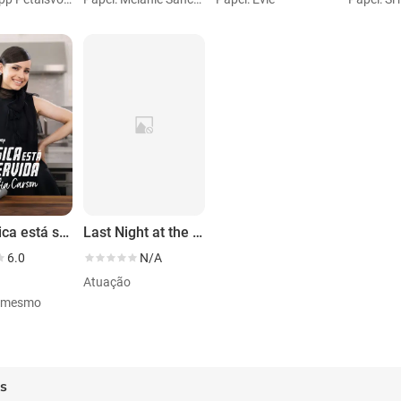
La Música está servida
Last Night at the Lobster
6.0
N/A
Atuação
i mesmo
es