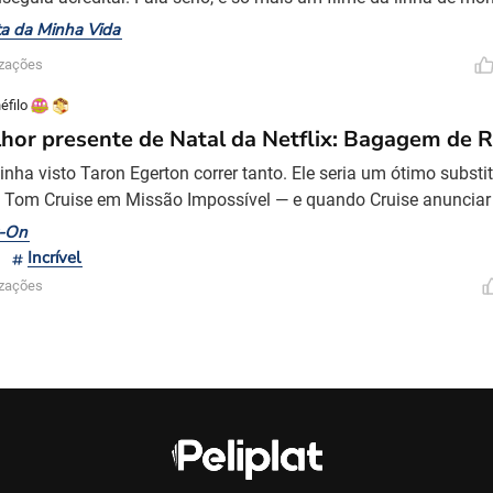
nteceu. A premissa é aparentemente simples: Alex perde a mãe
ta da Minha Vida
sua pessoa favorita. Não há uma herança dramática, nem revi
izações
a, só uma lista. Uma lista de coisas que Alex queria f
éfilo
hor presente de Natal da Netflix: Bagagem de R
inha visto Taron Egerton correr tanto. Ele seria um ótimo substi
 Tom Cruise em Missão Impossível — e quando Cruise anunciar
chorar, acredite. Ou, talvez, a inteligência de Ethan Kopek, apre
y-On
e de Natal da Netflix, o coloque no radar para ser o novo Jame
Incrível
Craig deixou o papel que interpretou por
izações