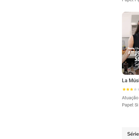
Atuação
Papel: S
Séri