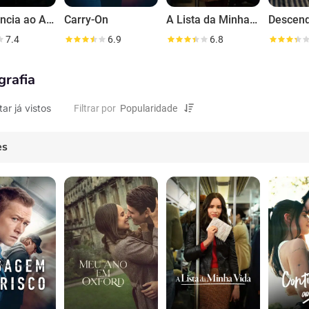
Continência ao Amor
Carry-On
A Lista da Minha Vida
Descen
7.4
6.9
6.8
grafia
tar já vistos
Filtrar por
es