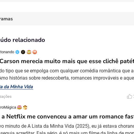
ramas
údo relacionado
tonando
 Carson merecia muito mais que esse clichê patét
do tipo que se empolga com qualquer comédia romântica que 
 Amo histórias sobre redescoberta, romances improváveis e aque
ais que fazem a gente suspirar no final. Então, quando vi que a
ta da Minha Vida
a Minha Vida, protagonizado por Sofia Carson, fiquei animada e
izações
exta-feira para assistir. Tinha tudo para ser um film
iroMágica
a Netflix me convenceu a amar um romance fas
vo minuto de A Lista da Minha Vida (2025), eu já estava chor
seguia acreditar. Fala sério, é só mais um filme da linha de mo