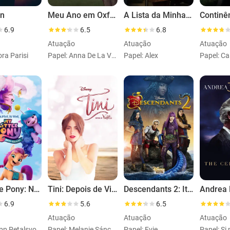
On
Meu Ano em Oxford
A Lista da Minha Vida
6.9
6.5
6.8
Atuação
Atuação
Atuação
ora Parisi
Papel: Anna De La Vega
Papel: Alex
Papel: Ca
My Little Pony: Nova Geração
Tini: Depois de Violetta
Descendants 2: It's Going Down
6.9
5.6
6.5
Atuação
Atuação
Atuação
Papel: Pipp Petalsvoice
Papel: Melanie Sánchez
Papel: Evie
Papel: S