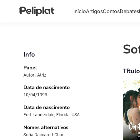
Início
Artigos
Contos
Debates
So
Info
Papel
Títul
Autor | Atriz
Data de nascimento
10/04/1993
Data de nascimento
Fort Lauderdale, Florida, USA
Nomes alternativos
Sofía Daccarett Char