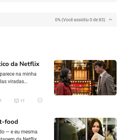
0% (Você assistiu 0 de 83)
ico da Netflix
aparece na minha
las viradas
 Netflix lançou A
 sentei no sofá na
7
11
t-food
ando — e eu mesma
ntagem da Netflix,