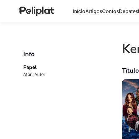
Início
Artigos
Contos
Debates
Ke
Info
Papel
Títul
Ator | Autor