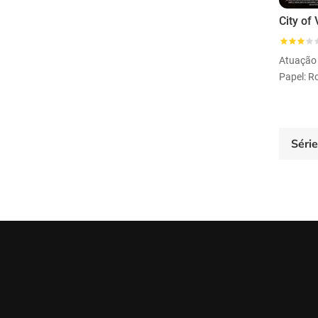
City of 
Atuação
Papel: R
Séri