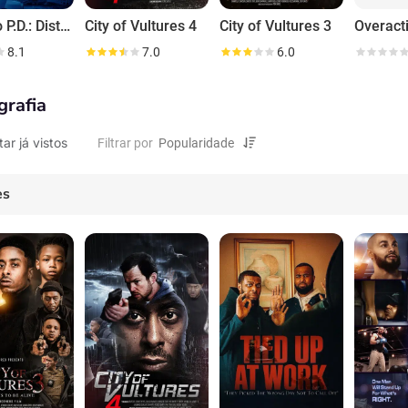
Chicago P.D.: Distrito 21
City of Vultures 4
City of Vultures 3
8.1
7.0
6.0
grafia
tar já vistos
Filtrar por
es