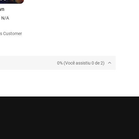
wn
N/A
as Customer
0% (Você assistiu 0 de 2)