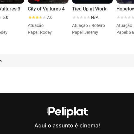
Vultures 3
City of Vultures 4
Tied Up at Work
Hopeto
6.0
7.0
N/A
Atuação
Atuação / Roteiro
Atuação
odey
Papel: Rodey
Papel: Jeremy
Papel: G
es
Aqui o assunto é cinema!