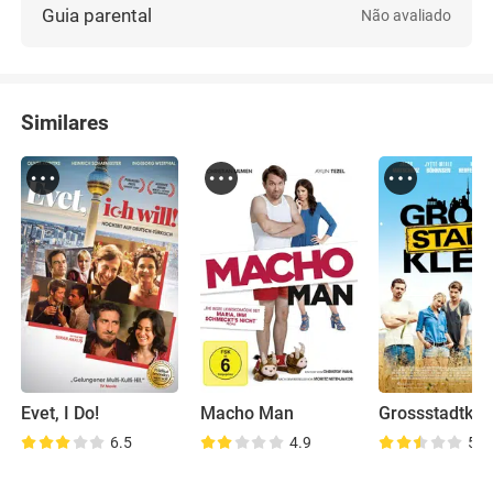
Guia parental
Não avaliado
Similares
Evet, I Do!
Macho Man
Grossstadtkle
6.5
4.9
5.3