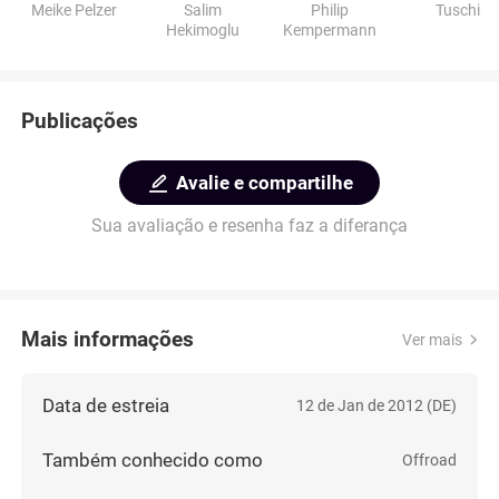
Meike Pelzer
Salim
Philip
Tuschi
Hekimoglu
Kempermann
Publicações
Avalie e compartilhe
Sua avaliação e resenha faz a diferança
Mais informações
Ver mais
Data de estreia
12 de Jan de 2012 (DE)
Também conhecido como
Offroad