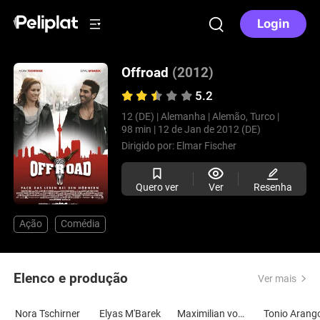
Login
Offroad
(2012)
5.2
12 (DE) |
Alemanha |
Alemão, Turco |
98 min |
12 de Jan de 2012 (DE)
Dirigido por:
Elmar Fischer
Quero ver
Ver
Resenha
Ação
Comédia
Elenco e produção
Ver mais
Nora Tschirner
Elyas M'Barek
Maximilian von Pufendorf
Tonio Arang