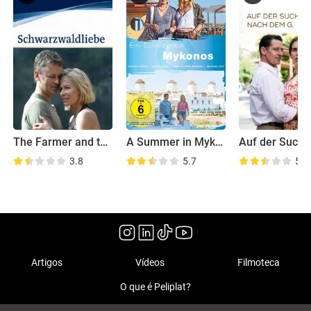
The Farmer and the Stewardess
A Summer in Mykonos
3.8
5.7
5.2
Artigos
Vídeos
Filmoteca
O que é Peliplat?