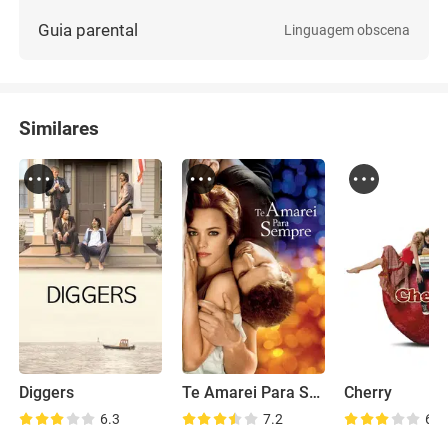
Guia parental
Linguagem obscena
Similares
Diggers
Te Amarei Para Sempre
Cherry
6.3
7.2
6.6