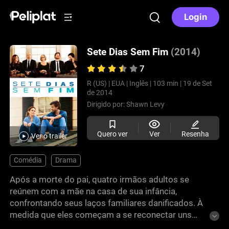
Login
Sete Dias Sem Fim
(2014)
7
R (US) |
EUA |
Inglês |
103 min |
19 de Set
de 2014
Dirigido por:
Shawn Levy
Quero ver
Ver
Resenha
Ver o trailer
Comédia
Drama
Após a morte do pai, quatro irmãos adultos se
reúnem com a mãe na casa de sua infância,
confrontando seus laços familiares danificados. À
medida que eles começam a se reconectar uns
com os outros, uma série de situações malucas