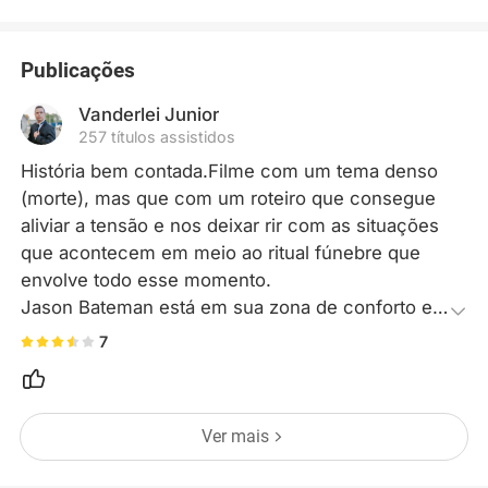
Publicações
Vanderlei Junior
257 títulos assistidos
História bem contada.Filme com um tema denso 
(morte), mas que com um roteiro que consegue 
aliviar a tensão e nos deixar rir com as situações 
que acontecem em meio ao ritual fúnebre que 
envolve todo esse momento.

Jason Bateman está em sua zona de conforto e 
me lembrou bastante sua atuação como o 
7
excelente Michael Bluth de Arrested 
Development e o elenco de apoio com grandes 
nomes ajudam na sintonia do filme.

Ver mais
Recomendo!