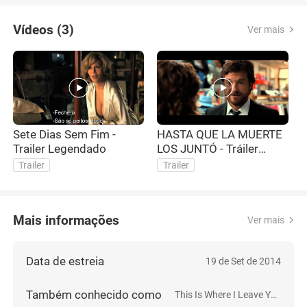
Vídeos (3)
Ver mais
Sete Dias Sem Fim -
HASTA QUE LA MUERTE
T
Trailer Legendado
LOS JUNTÓ - Tráiler
-
Subtitulado - Oficial de
Trailer
Trailer
Warner Bros. Pictures
Mais informações
Ver mais
Data de estreia
19 de Set de 2014
Também conhecido como
This Is Where I Leave You