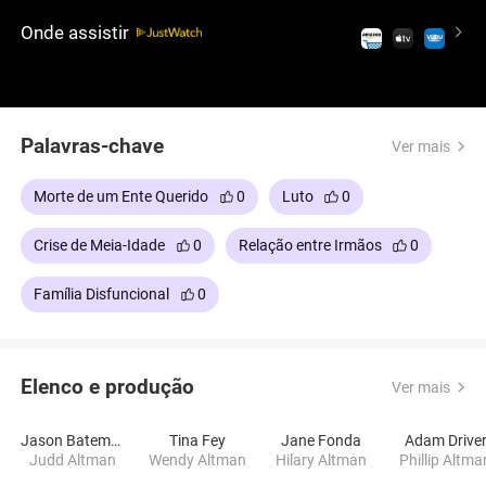
ocorre, a meio caminho entre o humor e a tristeza.
Onde assistir
Uma comédia-drama ácida, com um tom de
sitcom, mas com densos tons emocionais, e um
elenco estelar que inclui Jason Bateman, Tina Fey,
Adam Driver, Rose Byrne, Corey Stoll e Jane Fonda.
Palavras-chave
Ver mais
Morte de um Ente Querido
0
Luto
0
Crise de Meia-Idade
0
Relação entre Irmãos
0
Família Disfuncional
0
Elenco e produção
Ver mais
Jason Bateman
Tina Fey
Jane Fonda
Adam Drive
Judd Altman
Wendy Altman
Hilary Altman
Phillip Altma