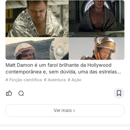
Matt Damon é um farol brilhante da Hollywood
contemporânea e, sem dúvida, uma das estrelas
mais brilhantes da indústria cinematográfica. Sua
# Ficção científica
# Aventura
# Ação
carreira se desenrola como uma magnífica
tapeçaria, com cada filme entrelaçando
personagens e narrativas épicas. Entre seus muitos
papéis, sua atuação em filmes de ficção científica
Ver mais
é particularmente cativante, entregando ao público
uma visão profunda do gêne