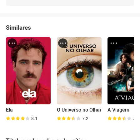
Similares
Ela
O Universo no Olhar
A Viagem
8.1
7.2
7.4