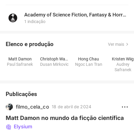
Academy of Science Fiction, Fantasy & Horror Films, USA
1 indicação
Elenco e produção
Ver mais
Matt Damon
Christoph Waltz
Hong Chau
Kristen Wiig
Paul Safranek
Dusan Mirkovic
Ngoc Lan Tran
Audrey
Safranek
Publicações
filmo_cela_co
18 de abril de 2024
Matt Damon no mundo da ficção científica
Elysium