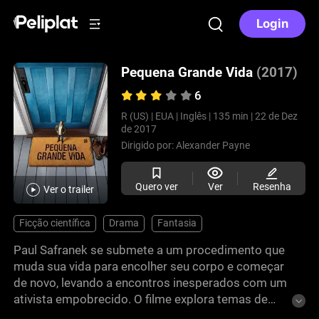
Login
Pequena Grande Vida
(2017)
6
R (US) |
EUA |
Inglês |
135 min |
22 de Dez
de 2017
Dirigido por:
Alexander Payne
Quero ver
Ver
Resenha
Ver o trailer
Ficção científica
Drama
Fantasia
Paul Safranek se submete a um procedimento que
muda sua vida para encolher seu corpo e começar
de novo, levando a encontros inesperados com um
ativista empobrecido. O filme explora temas de
autodescoberta, conexão humana e a busca por