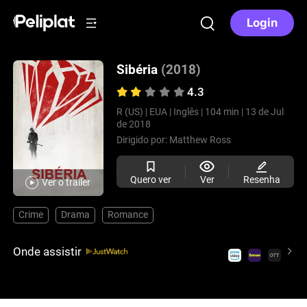
Login
Sibéria
(2018)
4.3
R (US) |
EUA |
Inglês |
104 min |
13 de Jul
de 2018
Dirigido por:
Matthew Ross
Quero ver
Ver
Resenha
Ver o trailer
Crime
Drama
Romance
Onde assistir