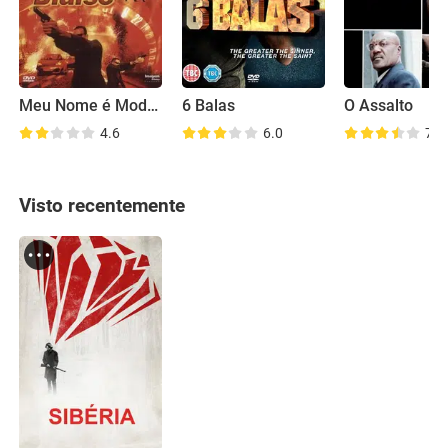
Meu Nome é Modesty Blaise
6 Balas
O Assalto
4.6
6.0
7.0
Visto recentemente