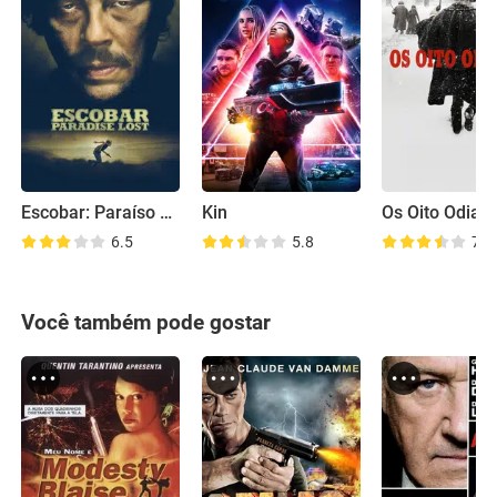
Escobar: Paraíso Perdido
Kin
Os Oito Odiad
6.5
5.8
7.7
Você também pode gostar