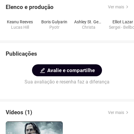
Elenco e produção
Ver mais
Keanu Reeves
Boris Gulyarin
Ashley St. George
Elliot Lazar
Lucas Hill
Pyotr
Christa
Sergei - Bellb
Publicações
Avalie e compartilhe
Sua avaliação e resenha faz a diferança
Vídeos (1)
Ver mais