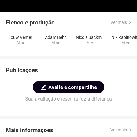
Elenco e produção
Ver mais
Louw Venter
Adam Behr
Nicola Jackman
Nik Rabinowi
Ator
Ator
Ator
Ator
Publicações
Avalie e compartilhe
Sua avaliação e resenha faz a diferança
Mais informações
Ver mais