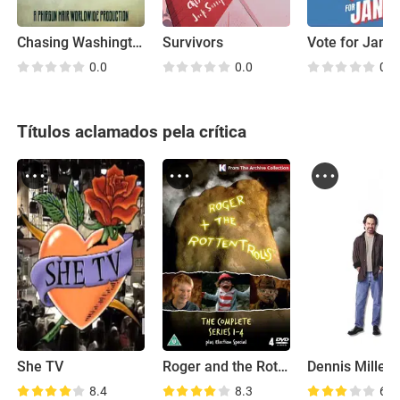
Chasing Washington
Survivors
Vote for Janet
0.0
0.0
0.0
Títulos aclamados pela crítica
She TV
Roger and the Rottentrolls
Dennis Miller 
8.4
8.3
6.6