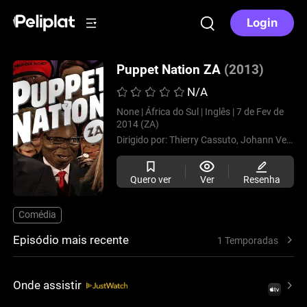
Login
Puppet Nation ZA
(2013)
N/A
None |
África do Sul |
Inglês |
7 de Fev de
2014 (ZA)
Dirigido por:
Thierry Cassuto,
Johann Vermaak,
Quero ver
Ver
Resenha
Comédia
Episódio mais recente
1 Temporadas
Onde assistir