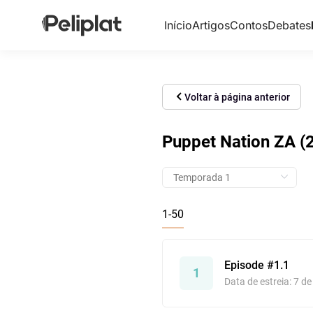
Início
Artigos
Contos
Debates
Voltar à página anterior
Puppet Nation ZA (2
1-50
Episode #1.1
1
Data de estreia: 7 d