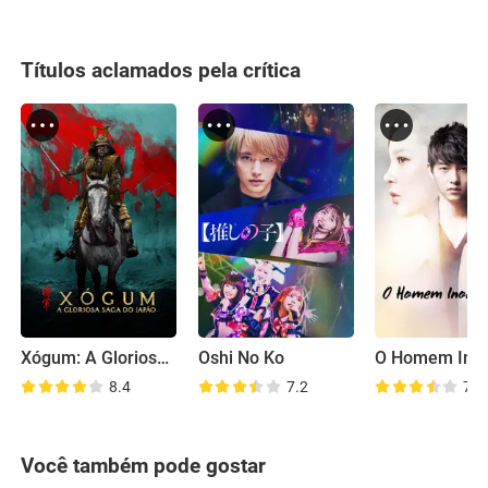
Títulos aclamados pela crítica
Xógum: A Gloriosa Saga do Japão
Oshi No Ko
O Homem Ino
8.4
7.2
7.6
Você também pode gostar