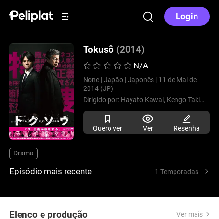
Login
Tokusô
(2014)
N/A
None |
Japão |
Japonês |
11 de Mai de
2014 (JP)
Dirigido por:
Hayato Kawai,
Kengo Takimoto
Quero ver
Ver
Resenha
Drama
Episódio mais recente
1 Temporadas
Elenco e produção
Ver mais