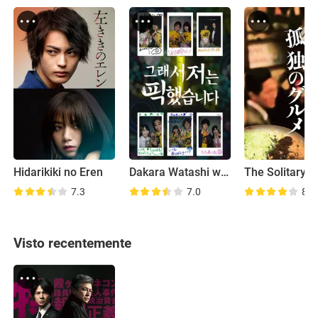
Hidarikiki no Eren
Dakara Watashi wa Oshimashita
7.3
7.0
8.1
Visto recentemente