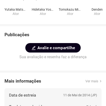
Yutaka Matsushige
Hidetaka Yoshioka
Tomokazu Miura
Denden
Ator
Ator
Ator
Ator
Publicações
Avalie e compartilhe
Sua avaliação e resenha faz a diferança
Mais informações
Ver mais
Data de estreia
11 de Mai de 2014 (JP)