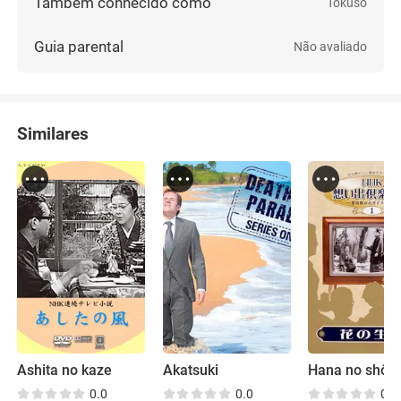
Também conhecido como
Tokusô
Guia parental
Não avaliado
Similares
Ashita no kaze
Akatsuki
Hana no shôg
0.0
0.0
0.0