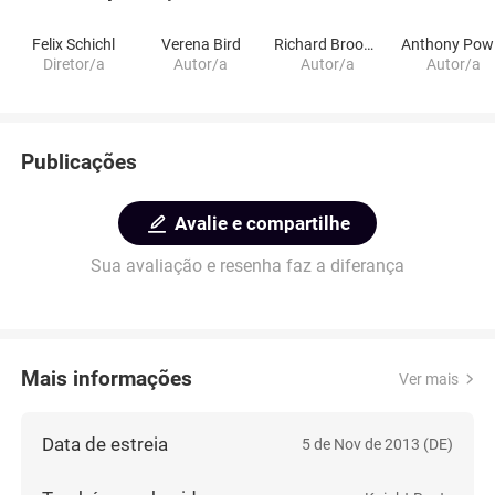
Felix Schichl
Verena Bird
Richard Brookes
A
Diretor/a
Autor/a
Autor/a
Autor/a
Publicações
Avalie e compartilhe
Sua avaliação e resenha faz a diferança
Mais informações
Ver mais
Data de estreia
5 de Nov de 2013 (DE)