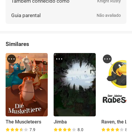
Também conhecido como
Knight Rusty
Guia parental
Não avaliado
Similares
The Muscleteers
Jimba
7.9
8.0
8.3