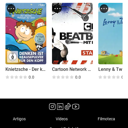
Knietzsche - Der kleinste Philosoph der Welt
Cartoon Network Beatbox
Lenny & Twie
0.0
0.0
0.0
Artigos
Vídeos
Filmoteca