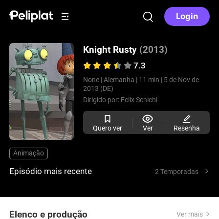
Login
Knight Rusty
(2013)
7.3
None |
Alemanha |
11 min |
5 de Nov de
2013 (DE)
Dirigido por:
Felix Schichl
Quero ver
Ver
Resenha
Animação
Episódio mais recente
2 Temporadas
Elenco e produção
Ver mais