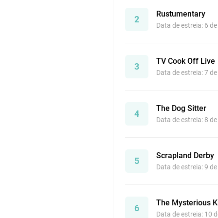
Rustumentary
2
Data de estreia: 6 d
TV Cook Off Live
3
Data de estreia: 7 d
The Dog Sitter
4
Data de estreia: 8 d
Scrapland Derby
5
Data de estreia: 9 d
The Mysterious K
6
Data de estreia: 10 