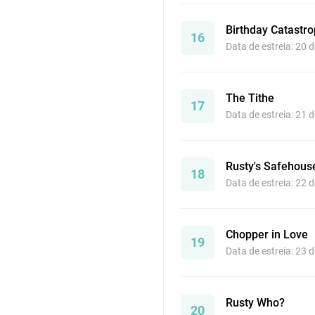
Birthday Catastr
16
Data de estreia: 20 
The Tithe
17
Data de estreia: 21 
Rusty's Safehous
18
Data de estreia: 22 
Chopper in Love
19
Data de estreia: 23 
Rusty Who?
20