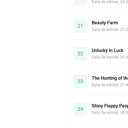
Data de estreia: 24 
Beauty Farm
21
Data de estreia: 25 
Unlucky in Luck
22
Data de estreia: 26 
The Hunting of t
23
Data de estreia: 27 
Shiny Flappy Peo
24
Data de estreia: 28 