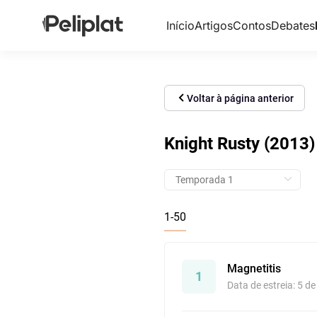
Início
Artigos
Contos
Debates
Voltar à página anterior
Knight Rusty (2013)
1-50
Magnetitis
1
Data de estreia: 5 d