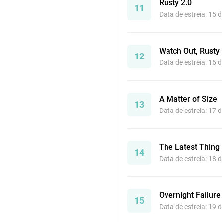
Rusty 2.0
11
Data de estreia: 15 
Watch Out, Rusty
12
Data de estreia: 16 
A Matter of Size
13
Data de estreia: 17 
The Latest Thing
14
Data de estreia: 18 
Overnight Failure
15
Data de estreia: 19 