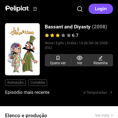
Login
Bassant and Diyasty
(2008)
6.7
None |
Egito |
Árabe |
14 de Set de 2008
(EG)
Quero ver
Ver
Resenha
Animação
Comédia
Episódio mais recente
4 Temporadas
Elenco e produção
Ver mais