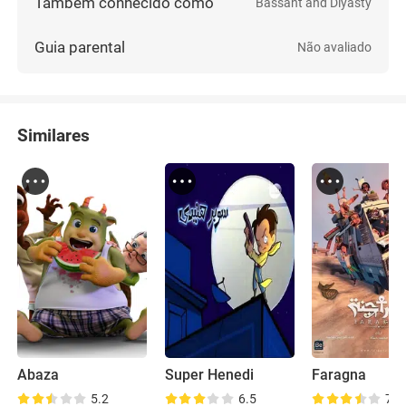
Também conhecido como
Bassant and Diyasty
Guia parental
Não avaliado
Similares
Abaza
Super Henedi
Faragna
5.2
6.5
7.7