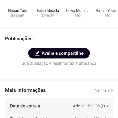
Hanan Turk
Salah Abdalla
Salwa Mohamed Ali
Hanan Youss
Bassant
Diyasty
Ator
Ator
Publicações
Avalie e compartilhe
Sua avaliação e resenha faz a diferança
Mais informações
Ver mais
Data de estreia
14 de Set de 2008 (EG)