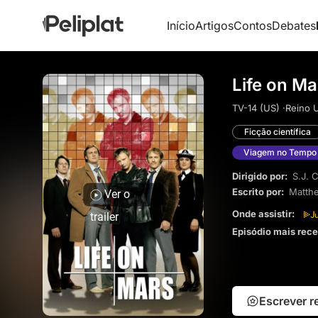
Início
Artigos
Contos
Debates
Life on Ma
TV-14 (US) ·
Reino U
Ficção científica
Viagem no Tempo
Dirigido por:
S.J. 
Escrito por:
Matth
Ver o
Onde assistir:
trailer
Episódio mais rec
Escrever 