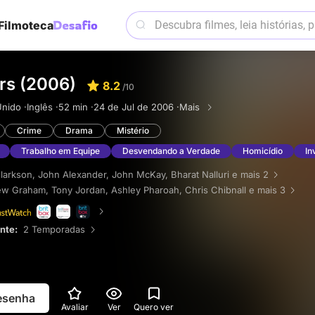
Filmoteca
rs (2006)
8.2
/10
nido ·
Inglês ·
52 min ·
24 de Jul de 2006 ·
Mais
Crime
Drama
Mistério
Trabalho em Equipe
Desvendando a Verdade
Homicídio
In
Clarkson
,
John Alexander
,
John McKay
,
Bharat Nalluri
e mais 2
ew Graham
,
Tony Jordan
,
Ashley Pharoah
,
Chris Chibnall
e mais 3
ente:
2 Temporadas
resenha
Avaliar
Ver
Quero ver