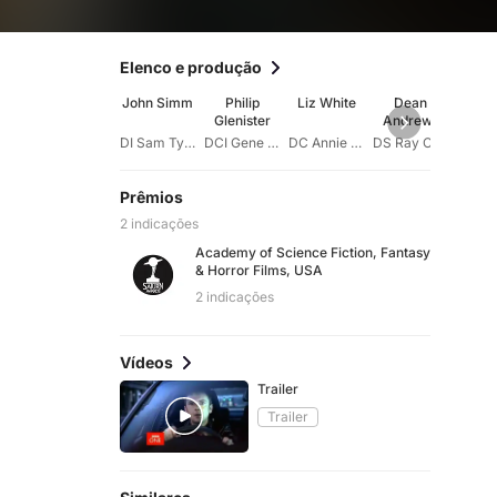
Elenco e produção
John Simm
Philip
Liz White
Dean
Mars
Glenister
Andrews
Lanc
DI Sam Tyler
DCI Gene Hunt
DC Annie Cartwright
DS Ray Carling
Prêmios
2 indicações
Academy of Science Fiction, Fantasy
& Horror Films, USA
2 indicações
Vídeos
Trailer
Trailer