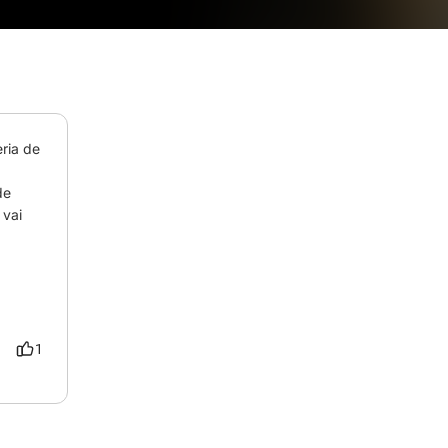
ia de 
 
e 
vai 
1