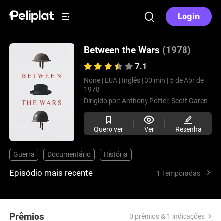
Login
Between the Wars
(1978)
7.1
None |
EUA |
Inglês |
30 min |
5 de Abr de
1978
Dirigido por:
Anthony Potter,
Scott Garen
Quero ver
Ver
Resenha
Guerra
Documentário
História
Episódio mais recente
1 Temporadas
Prêmios
0 prêmios & 1 indicações