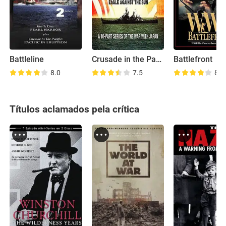
Battleline
Crusade in the Pacific
Battlefront
8.0
7.5
8.2
Títulos aclamados pela crítica