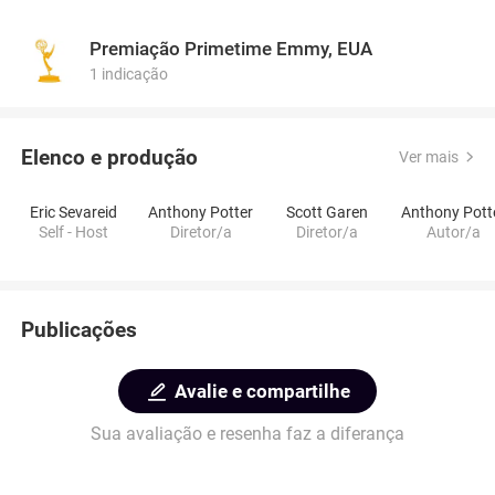
Premiação Primetime Emmy, EUA
1 indicação
Elenco e produção
Ver mais
Eric Sevareid
Anthony Potter
Scott Garen
Anthony Pott
Self - Host
Diretor/a
Diretor/a
Autor/a
Publicações
Avalie e compartilhe
Sua avaliação e resenha faz a diferança