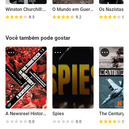
Winston Churchill: Os Anos Agitados
O Mundo em Guerra
8.5
9.2
8.5
Você também pode gostar
A Newsreel History of the Third Reich
Spies
0.0
0.0
8.2