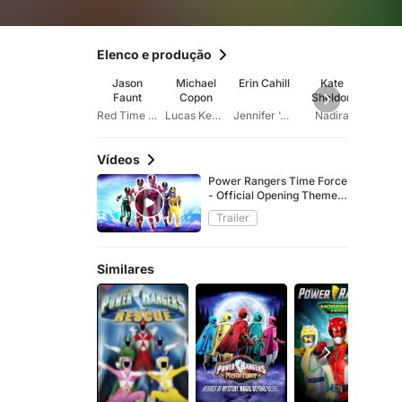
Elenco e produção
Jason
Michael
Erin Cahill
Kate
Edw
Faunt
Copon
Sheldon
Alb
Red Time Force Ranger
Lucas Kendall
Jennifer 'Jen' Scotts
Nadira
Mr. C
Vídeos
Power Rangers Time Force
- Official Opening Theme
and Theme Song | Power
Trailer
Rangers Official
Similares