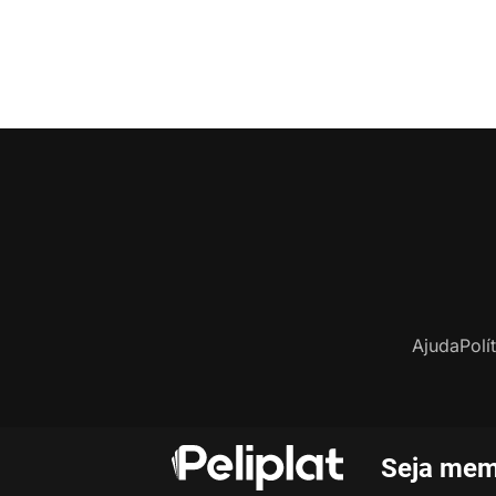
Ajuda
Polí
Seja mem
C