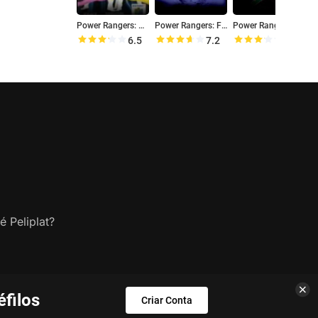
Power Rangers: O Resgate
Power Rangers: Força Mística
Power Rangers: Morfagem Feroz
6.5
7.2
6.4
é Peliplat?
filos
Criar Conta
s.