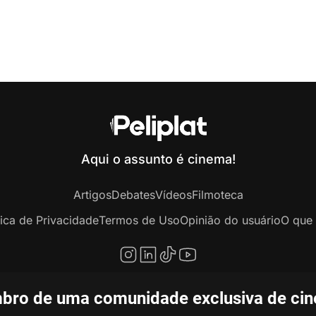
Aqui o assunto é cinema!
Artigos
Debates
Vídeos
Filmoteca
tica de Privacidade
Termos de Uso
Opinião do usuário
O que 
bro de uma comunidade exclusiva de ciné
opyright © 2020-2026 Peliplat Technology Co., Ltd. Todos os direitos reservado