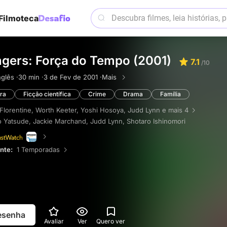
Filmoteca
gers: Força do Tempo (2001)
7.1
/10
nglês ·
30 min ·
3 de Fev de 2001 ·
Mais
ra
Ficção científica
Crime
Drama
Família
 Florentine
,
Worth Keeter
,
Yoshi Hosoya
,
Judd Lynn
e mais 4
o Yatsude
,
Jackie Marchand
,
Judd Lynn
,
Shotaro Ishinomori
ente:
1 Temporadas
resenha
Avaliar
Ver
Quero ver