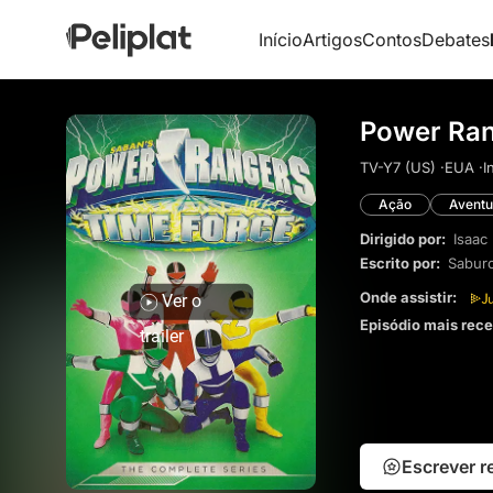
Início
Artigos
Contos
Debates
Power Ran
TV-Y7 (US) ·
EUA ·
I
Ação
Aventu
Dirigido por:
Isaac
Escrito por:
Sabur
Onde assistir:
Ver o
Episódio mais rec
trailer
Escrever 