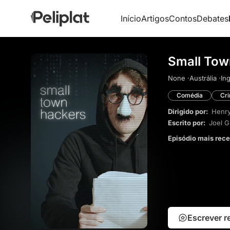
Início
Artigos
Contos
Debates
Small Tow
None ·
Austrália ·
Ing
Comédia
Cr
Dirigido por:
Henry
Escrito por:
Joel G
Episódio mais rec
Escrever 