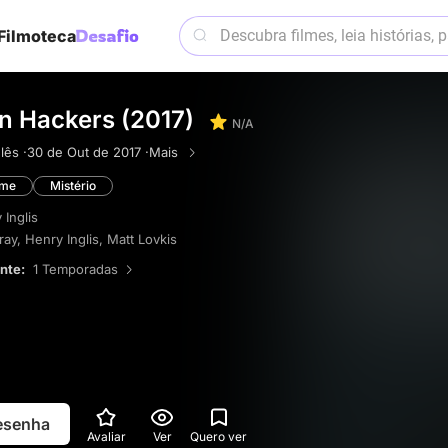
Filmoteca
n Hackers (2017)
N/A
lês ·
30 de Out de 2017 ·
Mais
ime
Mistério
 Inglis
ray
,
Henry Inglis
,
Matt Lovkis
ente:
1 Temporadas
resenha
Avaliar
Ver
Quero ver