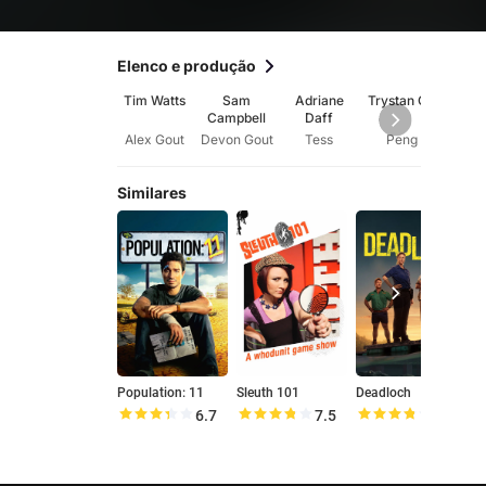
Elenco e produção
Tim Watts
Sam
Adriane
Trystan Go
An
Campbell
Daff
Broc
Alex Gout
Devon Gout
Tess
Peng
Similares
Population: 11
Sleuth 101
Deadloch
6.7
7.5
7.5