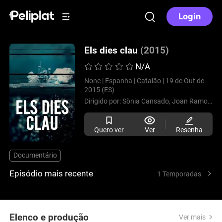
Login
Els dies clau
(2015)
N/A
None |
Espanha |
Catalão |
19 de Out de
2015 (ES)
Dirigido por:
Sònia Cansado,
Joan Ramon Anguera,
Quero ver
Ver
Resenha
Documentário
Episódio mais recente
1 Temporadas
Elenco e produção
Ver mais