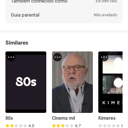
Também conhecido como
Els dies clau
Guia parental
Não avaliado
Similares
80s
Cinema mil
Kimeres
4.0
6.7
0.0