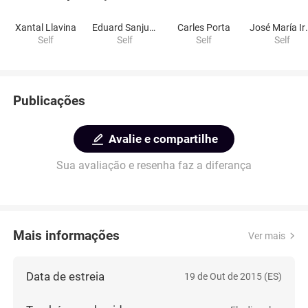
Xantal Llavina
Eduard Sanjuan
Carles Porta
José M
Self
Self
Self
Self
Publicações
Avalie e compartilhe
Sua avaliação e resenha faz a diferança
Mais informações
Ver mais
Data de estreia
19 de Out de 2015 (ES)