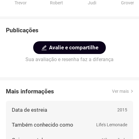
Trevor
Robert
Judi
Grover
Publicações
Avalie e compartilhe
Sua avaliação e resenha faz a diferança
Mais informações
Ver mais
Data de estreia
2015
Também conhecido como
Life's Lemonade