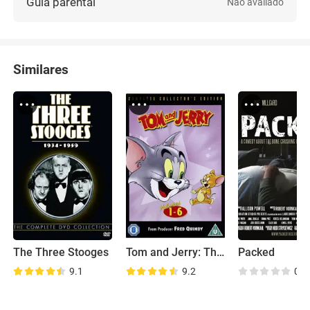
Guia parental
Não avaliado
Similares
The Three Stooges
Tom and Jerry: The Classic Collection
Packed
9.1
9.2
0.0