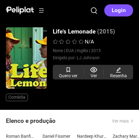
Login
Life's Lemonade
(2015)
N/A
None |
EUA |
Inglês |
2015
Dirigido por:
LJ Johnson
Quero ver
Ver
Resenha
Comédia
Elenco e produção
Ver mais
Roman Banfield
Daniel Fissmer
Nardeep Khurmi
Zachary Mar