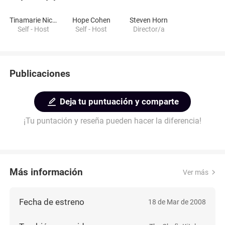
Tinamarie Nicolo
Hope Cohen
Steven Horn
Self - Host
Self - Host
Director/a
Publicaciones
Deja tu puntuación y comparte
¡Tu puntación y reseña pueden hacer la diferencia!
Más información
Ver más
Fecha de estreno
18 de Mar de 2008