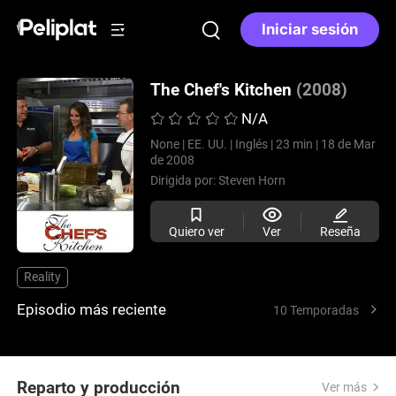
Iniciar sesión
The Chef's Kitchen
(2008)
N/A
None |
EE. UU. |
Inglés |
23 min |
18 de Mar
de 2008
Dirigida por:
Steven Horn
Quiero ver
Ver
Reseña
Reality
Episodio más reciente
10 Temporadas
Reparto y producción
Ver más