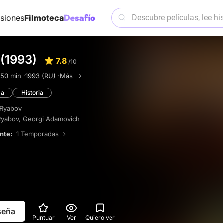
siones
Filmoteca
 (1993)
7.8
/10
·
50 min ·
1993 (RU) ·
Más
ma
Historia
 Ryabov
Ryabov
,
Georgi Adamovich
ente:
1 Temporadas
eseña
Puntuar
Ver
Quiero ver