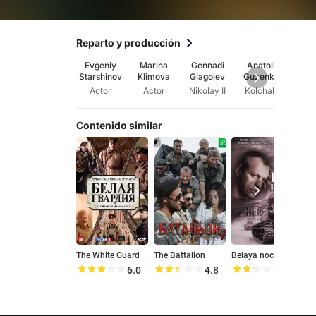
Reparto y producción
Evgeniy
Marina
Gennadi
Anatoli
Vero
Starshinov
Klimova
Glagolev
Guzenko
Izo
Actor
Actor
Nikolay II
Kolchak
Contenido similar
The White Guard
The Battalion
Belaya noch
S
6.0
4.8
4.5