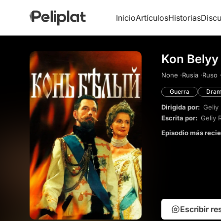
Inicio
Artículos
Historias
Discu
Kon Belyy
None ·
Rusia ·
Ruso 
Guerra
Dra
Dirigida por:
Geliy
Escrita por:
Geliy 
Episodio más reci
Escribir r