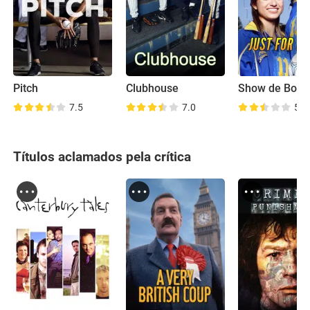
Pitch
Clubhouse
Show de Bola
7.5
7.0
5.4
Títulos aclamados pela crítica