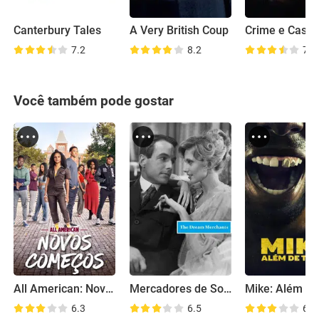
Canterbury Tales
A Very British Coup
Crime e Casti
7.2
8.2
7.3
Você também pode gostar
All American: Novos Começos
Mercadores de Sonhos
6.3
6.5
6.9