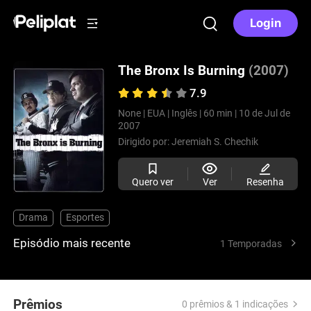
Login
The Bronx Is Burning
(2007)
7.9
None |
EUA |
Inglês |
60 min |
10 de Jul de
2007
Dirigido por:
Jeremiah S. Chechik
Quero ver
Ver
Resenha
Drama
Esportes
Episódio mais recente
1 Temporadas
Prêmios
0 prêmios & 1 indicações