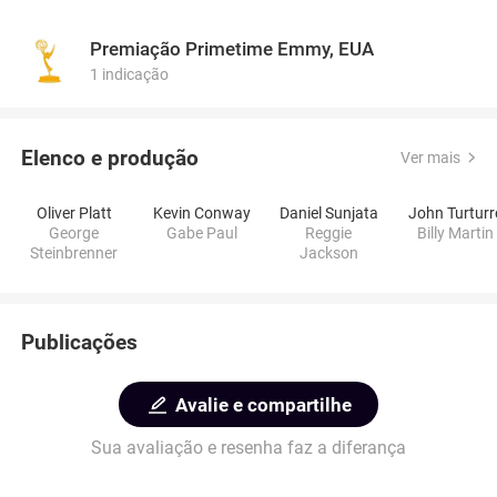
Premiação Primetime Emmy, EUA
1 indicação
Elenco e produção
Ver mais
Oliver Platt
Kevin Conway
Daniel Sunjata
John Turturr
George
Gabe Paul
Reggie
Billy Martin
Steinbrenner
Jackson
Publicações
Avalie e compartilhe
Sua avaliação e resenha faz a diferança