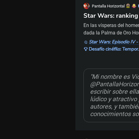
Pantalla Horizontal
Star Wars: ranking 
En las vísperas del home
dada la Palma de Oro Hon
enorme oportunidad para 
Star Wars: Episodio IV 
la historia del cine. Ese
Desafío cinéfi
para ser realizada. Ese f
forma de hacer e
"Mi nombre es Vic
@PantallaHorizont
escribir sobre ell
lúdico y atractiv
autores, y tambié
conocimientos sob