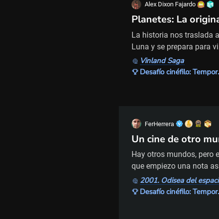
Alex Dixon Fajardo
Planetes: La origin
La historia nos traslada 
Luna y se prepara para vi
de astronautas encargado
Vinland Saga
espaciales. Una heterogén
Desafío cinéfi
escalafón más bajo en la
trata de los
FerHerrera
Un cine de otro m
Hay otros mundos, pero es
que empiezo una nota así 
existió un mundo que ya 
2001. Odisea del espaci
región oriental de Europa
Desafío cinéfi
segundo mundo (según Occ
pero qu