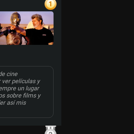
1
de cine
ver películas y
siempre un lugar
os sobre films y
er así mis