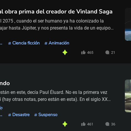
al obra prima del creador de Vinland Saga
al 2075 , cuando el ser humano ya ha colonizado la
ajar hasta Júpiter, y nos presenta la vida de un equipo
s de recoger los desechos generados por los viajes
ea y particular tripulación de astronautas ocupa el
lo: Temporada de ciencia ficción
Ciencia ficción
Animación
s operaciones espaciales en Technora Corporation . Se
465
21
undo
tán en este, decía Paul Éluard. No es la primera vez
(hay otras notas, pero están en esta). En el siglo XX
no está en este. Un mundo que estaba en el Este, en la
o
, tras la llamada cortina de hierro, un mundo que era el
lo: Temporada de ciencia ficción
Desastre
Suspenso
idente) y que explica el concepto de tercer mundo,
461
36