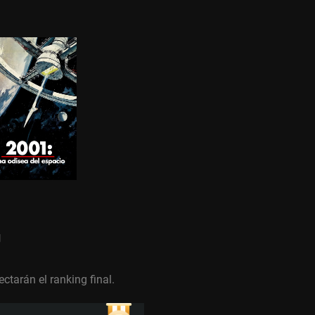
g
ctarán el ranking final.