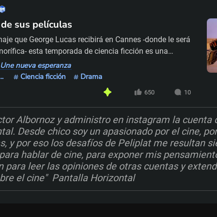
de sus películas
naje que George Lucas recibirá en Cannes -donde le será
orífica- esta temporada de ciencia ficción es una
hablar de Star Wars, la saga que cambió para siempre
- Une nueva esperanza
 proyecto que los estudios miraban con desconfianza
lo: Temporada de ciencia ficción
Ciencia ficción
Drama
ilm para el cual Lucas tuvo que inventar una nueva
650
10
tor Albornoz y administro en instagram la cuenta 
al. Desde chico soy un apasionado por el cine, por 
as, y por eso los desafíos de Peliplat me resultan 
o para hablar de cine, para exponer mis pensamient
n para leer las opiniones de otras cuentas y extend
re el cine" Pantalla Horizontal