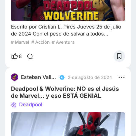
Escrito por Cristian L. Pires Jueves 25 de julio
de 2024 Con el peso de salvar a todos
aquellos a los que ama, Deadpool tendrá que
# Marvel
# Acción
# Aventura
unirse al único aliado posible en su misión…
Wolverine. Dirigida por Shawn Levy, Deadpool
8
y Wolverine estreno el día de hoy, 25 de julio
de 2024 y si bien es temprano para especular
sobre su performance en la taquilla, esta última
Esteban Valladares Arce
2 de agosto de 2024
historia en el vasto universo cinemato
Deadpool & Wolverine: NO es el Jesús
de Marvel... y eso ESTÁ GENIAL
Deadpool