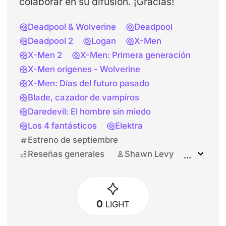
colaborar en su difusión. ¡Gracias!
Deadpool & Wolverine
Deadpool
Deadpool 2
Logan
X-Men
X-Men 2
X-Men: Primera generación
X-Men orígenes - Wolverine
X-Men: Días del futuro pasado
Blade, cazador de vampiros
Daredevil: El hombre sin miedo
Los 4 fantásticos
Elektra
Estreno de septiembre
Reseñas generales
Shawn Levy
Hugh Jackman
Ryan Reynolds
Jennifer Gardner
Channing Tatum
Dafne Keen
Wesley Snipes
0
LIGHT