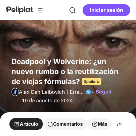
Iniciar sesión
Deadpool y Wolverine: ¿un
nuevo rumbo o la reutilización
de viejas fórmulas?
Spoilers
Seguir
Alex Dan Leibovich | Erramundos
10 de agosto de 2024
Artículo
Comentarios
Más