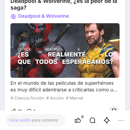
Deadpool & Wolverine, ¿es la peor de la
en la vida del lob
saga?
Deadpool & Wolverine
En el mundo de las películas de superhéroes
es muy difícil adentrarse a criticarlas como una
cinta cinematográfica más. Son pocas
# Ciencia ficción
# Acción
# Marvel
excepciones las que nos brindan algo mucho
más que simple acción o comedia y nos
11
1
sumergen en intensas historias. Deadpool &
6
Inicia sesión
para comentar
Wolverine se quedó del lado difícil de analizar y
nos regaló una historia que, para mí, es la más