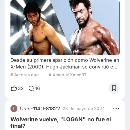
Desde su primera aparición como Wolverine en
X-Men (2000), Hugh Jackman se convirtió en
sinónimo del mutante más feroz y carismático
# Actores que mejoran con la edad
# Xmen
# Xmen97
del universo Marvel. Durante más de dos
décadas, ha interpretado al personaje en nueve
32
16
películas (pronto diez con Deadpool &
Wolverine en 2024), construyendo un legado
que ningún otro actor ha logrado replicar con
User-1141981322
28 de mayo de 2024
tanta intensidad, compromiso físico y
Wolverine vuelve, "LOGAN" no fue el
evolución emoci
final?