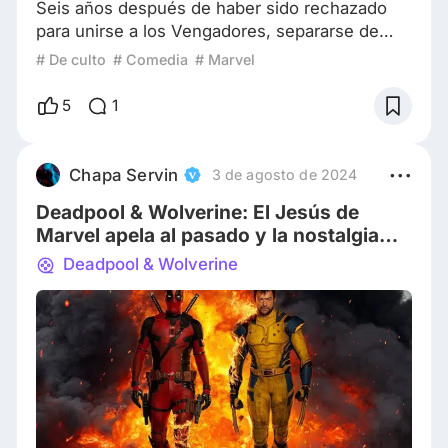
Seis años después de haber sido rechazado
para unirse a los Vengadores, separarse de
Vanessa (Morena Baccarin) y retirarse como
# De culto
# Comedia
# Marvel
Deadpool, Wade Wilson (Ryan Reynolds) ahora
lleva una vida más tranquila vendiendo autos.
5
1
Pero cuando Paradox (Matthew Macfadyen),
un agente de la TVA, le informa a Wade que su
línea temporal será eliminada, este se ve
Chapa Servin
3 de agosto de 2024
obligado a salir de su retiro para salvarla,
Deadpool & Wolverine: El Jesús de
incluyen
Marvel apela al pasado y la nostalgia
para salvar a este Universo
Deadpool & Wolverine
Cinematográfico