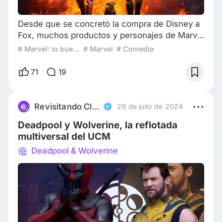
Desde que se concretó la compra de Disney a
Fox, muchos productos y personajes de Marvel
quedaron el limbo ante la incertidumbre de si
# Marvel: lo bueno, lo malo y lo feo
# Marvel
# Comedia
las versiones e historias que vimos en el
universo de Fox serían continuidad en el UCM.
71
19
Muchos se cancelaron para darle paso a
nuevas versiones e historias, pero hubo uno
solo que pudo sobrevivir y mantener su estatus
Revisitando Clasicos
26 de julio de 2024
para posteriormente tener su gran desembarco
Deadpool y Wolverine, la reflotada
al
multiversal del UCM
Deadpool & Wolverine