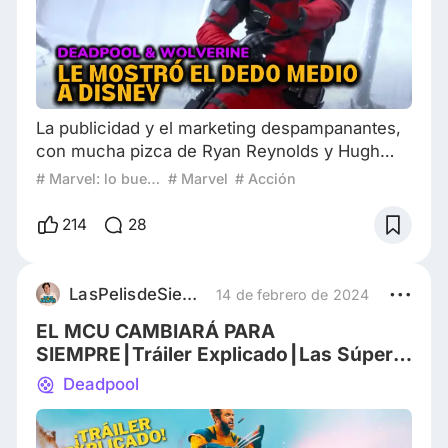
La publicidad y el marketing despampanantes,
con mucha pizca de Ryan Reynolds y Hugh
Jackman, dejaron claro que "Deadpool &
# Marvel: lo bueno, lo malo y lo feo
# Marvel
# Acción
Wolverine" sería un éxito (con una semana su
taquilla ya superó el doble del presupuesto). Lo
214
28
que más aprecio de este éxito es el impacto
nostálgico para la filmografía Marvel de 20th
Century Fox (y un poco de New Line Cinema).
LasPelisdeSiempreOK
14 de febrero de 2024
Si crecieron con el subgénero de superhéroes
EL MCU CAMBIARÁ PARA
en
SIEMPRE┃Tráiler Explicado┃Las Súper
Pelis De Siempre
Deadpool