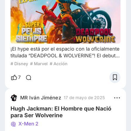
¡El hype está por el espacio con la oficialmente
titulada “DEADPOOL & WOLVERINE”! El debut
de Ryan Reynolds en el Universo
# Disney
# Marvel
# Acción
Cinematográfico de Marvel, el regreso de Hugh
Jackman como Wolverine y, por lo tanto, la
7
vuelta de varios personajes del Universo
Marvel Fox, hacen de la tercera entrega de
“Deadpool”, una de las más importantes para
MR Iván Jiménez
17 de mayo de 2025
“La Saga del Multiverso” y para películas de
Hugh Jackman: El Hombre que Nació
cómics en sí. ¿
para Ser Wolverine
X-Men 2